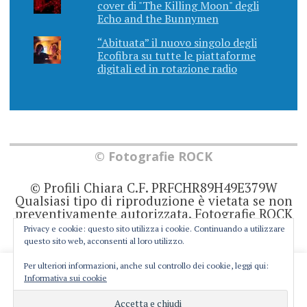
cover di "The Killing Moon" degli
Echo and the Bunnymen
“Abituata” il nuovo singolo degli
Ecofibra su tutte le piattaforme
digitali ed in rotazione radio
© Fotografie ROCK
© Profili Chiara C.F. PRFCHR89H49E379W
Qualsiasi tipo di riproduzione è vietata se non
preventivamente autorizzata. Fotografie ROCK
non rappresenta una testata giornalistica in
Privacy e cookie: questo sito utilizza i cookie. Continuando a utilizzare
quanto viene aggiornato senza alcuna
questo sito web, acconsenti al loro utilizzo.
periodicità. Non può pertanto considerarsi un
prodotto editoriale ai sensi della legge 62 del
Per ulteriori informazioni, anche sul controllo dei cookie, leggi qui:
This website uses cookies to improve your experience. We'll
7/3/2001. Ogni autore è direttamente
Informativa sui cookie
responsabile di ciò che scrive negli articoli e
assume you're ok with this, but you can opt-out if you wish.
nei commenti.