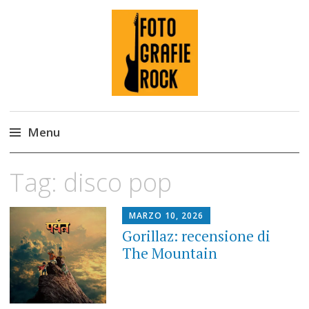
Fotografie ROCK
Menu
Skip
Tag:
disco pop
to
content
MARZO 10, 2026
Gorillaz: recensione di
The Mountain