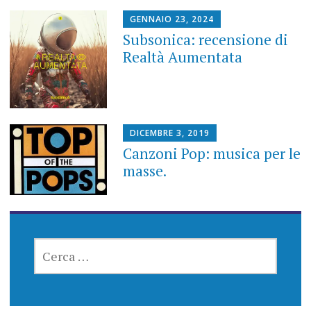
GENNAIO 23, 2024
Subsonica: recensione di
Realtà Aumentata
DICEMBRE 3, 2019
Canzoni Pop: musica per le
masse.
RICERCA
PER: