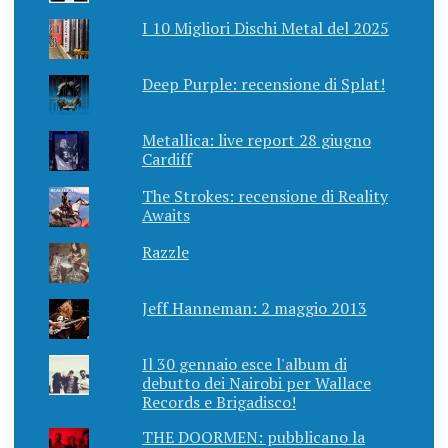
I 10 Migliori Dischi Metal del 2025
Deep Purple: recensione di Splat!
Metallica: live report 28 giugno
Cardiff
The Strokes: recensione di Reality
Awaits
Razzle
Jeff Hanneman: 2 maggio 2013
Il 30 gennaio esce l'album di
debutto dei Nairobi per Wallace
Records e Brigadisco!
THE DOORMEN: pubblicano la