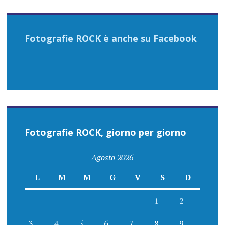
Fotografie ROCK è anche su Facebook
Fotografie ROCK, giorno per giorno
Agosto 2026
L
M
M
G
V
S
D
1
2
3
4
5
6
7
8
9