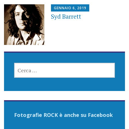
GENNAIO 6, 2019
Syd Barrett
RICERCA
PER:
Fotografie ROCK è anche su Facebook