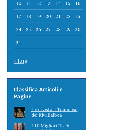
10
11
12
13
14
15
16
17
18
19
20
21
22
23
24
25
26
27
28
29
30
31
« Lug
Classifica Articoli e
Pagine
Intervista a Tommaso
dei KiwiBalboa
I 10 Migliori Dischi