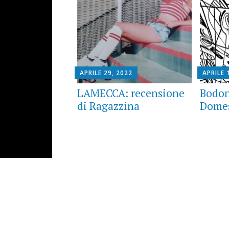
APRILE 29, 2022
APRILE 
LAMECCA: recensione
Bodon
di Ragazzina
Domes