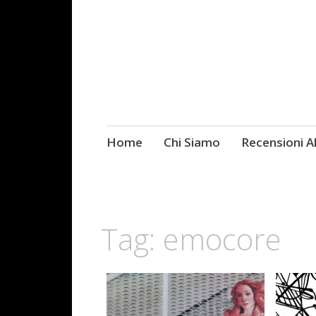
Skip
Home
Chi Siamo
Recensioni 
Fotografie ROCK
to
content
Tag:
emocore