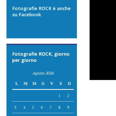
Fotografie ROCK è anche
su Facebook
Fotografie ROCK, giorno
per giorno
Agosto 2026
L
M
M
G
V
S
D
1
2
3
4
5
6
7
8
9