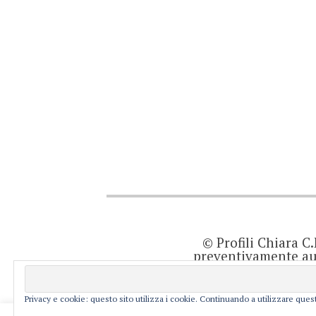
© Profili Chiara C
preventivamente aut
quanto viene agg
prodotto editor
resp
Privacy e cookie: questo sito utilizza i cookie. Continuando a utilizzare quest