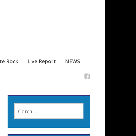
ste Rock
Live Report
NEWS
RICERCA
PER: