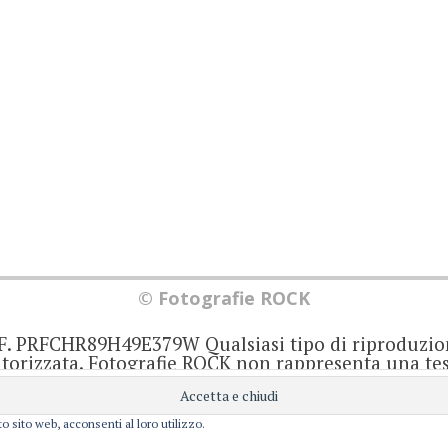
© Fotografie ROCK
.F. PRFCHR89H49E379W Qualsiasi tipo di riproduzio
orizzata. Fotografie ROCK non rappresenta una test
iornato senza alcuna periodicità. Non può pertant
iale ai sensi della legge 62 del 7/3/2001. Ogni autor
onsabile di ciò che scrive negli articoli e nei comm
o sito web, acconsenti al loro utilizzo.
Privacy e Cookie