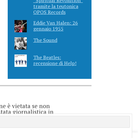
“Spiritual Revolution”
tramite la teutonica
OPOS Records
Eddie Van Halen: 26
gennaio 1955
The Sound
The Beatles:
recensione di Help!
ne è vietata se non
ata giornalistica in
o considerarsi un
e è direttamente
enti.