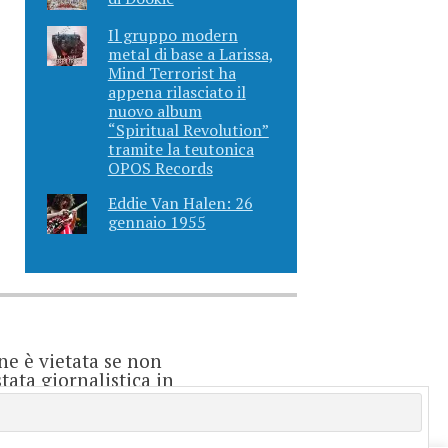
Il gruppo modern
metal di base a Larissa,
Mind Terrorist ha
appena rilasciato il
nuovo album
“Spiritual Revolution”
tramite la teutonica
OPOS Records
Eddie Van Halen: 26
gennaio 1955
ne è vietata se non
ata giornalistica in
o considerarsi un
e è direttamente
enti.