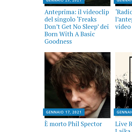
GENNAIO 29, 2021
GENNAI
Anteprima: il videoclip
‘Radio
del singolo ‘Freaks
l’ant
Don’t Get No Sleep’ dei
video
Born With A Basic
Goodness
GENNAIO 17, 2021
GENNAI
È morto Phil Spector
Live 
Laika