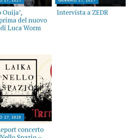
O 27, 2021
GENNAIO 21, 2021
 Ouija’,
Intervista a ZEDR
eprima del nuovo
 di Luca Worm
O 27, 2020
Report concerto
 Nello Spazio –