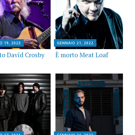
O 19, 2023
GENNAIO 21, 2022
to David Crosby
È morto Meat Loaf