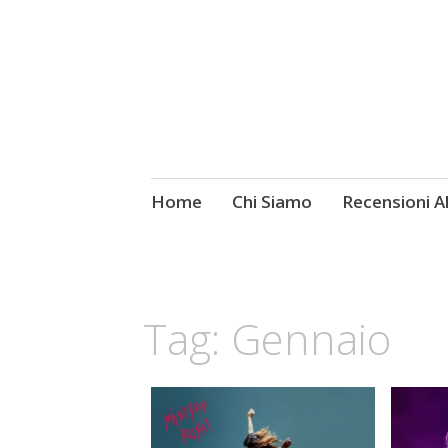
Skip
Home
Chi Siamo
Recensioni 
Fotografie ROCK
to
content
Tag:
Gennaio