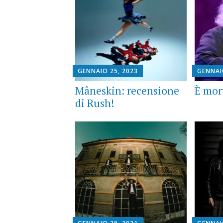
GENNAIO 25, 2023
GENNAI
Måneskin: recensione
È mor
di Rush!