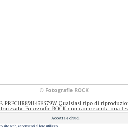
© Fotografie ROCK
.F. PRFCHR89H49E379W Qualsiasi tipo di riproduzio
orizzata. Fotografie ROCK non rappresenta una test
iornato senza alcuna periodicità. Non può pertant
iale ai sensi della legge 62 del 7/3/2001. Ogni autor
onsabile di ciò che scrive negli articoli e nei comm
o sito web, acconsenti al loro utilizzo.