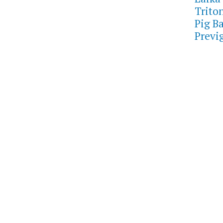
Trito
Pig B
Previ