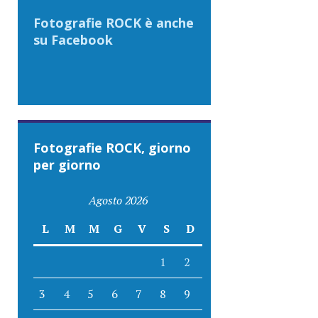
Fotografie ROCK è anche
su Facebook
Fotografie ROCK, giorno
per giorno
Agosto 2026
L
M
M
G
V
S
D
1
2
3
4
5
6
7
8
9