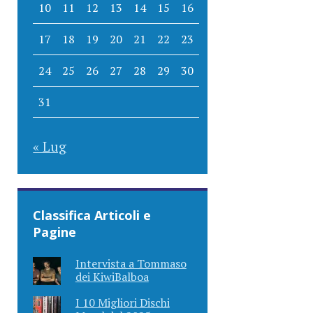
10
11
12
13
14
15
16
17
18
19
20
21
22
23
24
25
26
27
28
29
30
31
« Lug
Classifica Articoli e
Pagine
Intervista a Tommaso
dei KiwiBalboa
I 10 Migliori Dischi