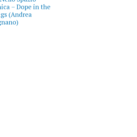
nica – Dope in the
ags (Andrea
gnano)