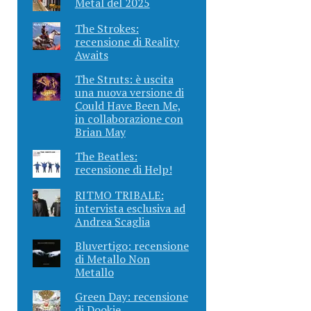
Metal del 2025
The Strokes:
recensione di Reality
Awaits
The Struts: è uscita
una nuova versione di
Could Have Been Me,
in collaborazione con
Brian May
The Beatles:
recensione di Help!
RITMO TRIBALE:
intervista esclusiva ad
Andrea Scaglia
Bluvertigo: recensione
di Metallo Non
Metallo
Green Day: recensione
di Dookie