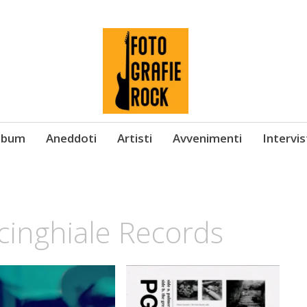
Album
Aneddoti
Artisti
Avvenimenti
Intervi
 cinghiale Records