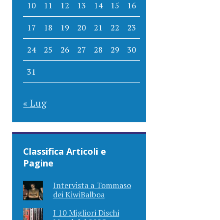
10
11
12
13
14
15
16
17
18
19
20
21
22
23
24
25
26
27
28
29
30
31
« Lug
Classifica Articoli e
Pagine
Intervista a Tommaso
dei KiwiBalboa
I 10 Migliori Dischi