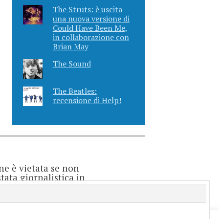
The Struts: è uscita
una nuova versione di
Could Have Been Me,
in collaborazione con
Brian May
The Sound
The Beatles:
recensione di Help!
ne è vietata se non
ata giornalistica in
o considerarsi un
e è direttamente
enti.