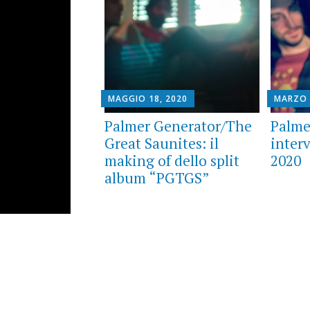
MAGGIO 18, 2020
MARZO 
Palmer Generator/The
Palme
Great Saunites: il
inter
making of dello split
2020
album “PGTGS”