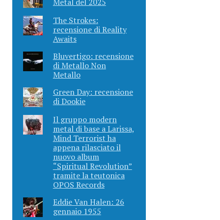
Metal del 2025
The Strokes:
recensione di Reality
Awaits
Bluvertigo: recensione
di Metallo Non
Metallo
Green Day: recensione
di Dookie
Il gruppo modern
metal di base a Larissa,
Mind Terrorist ha
appena rilasciato il
nuovo album
“Spiritual Revolution”
tramite la teutonica
OPOS Records
Eddie Van Halen: 26
gennaio 1955