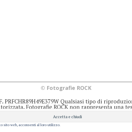
© Fotografie ROCK
.F. PRFCHR89H49E379W Qualsiasi tipo di riproduzio
orizzata. Fotografie ROCK non rappresenta una test
iornato senza alcuna periodicità. Non può pertant
iale ai sensi della legge 62 del 7/3/2001. Ogni autor
onsabile di ciò che scrive negli articoli e nei comm
o sito web, acconsenti al loro utilizzo.
Privacy e Cookie