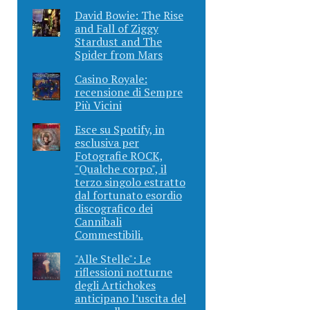
David Bowie: The Rise
and Fall of Ziggy
Stardust and The
Spider from Mars
Casino Royale:
recensione di Sempre
Più Vicini
Esce su Spotify, in
esclusiva per
Fotografie ROCK,
"Qualche corpo", il
terzo singolo estratto
dal fortunato esordio
discografico dei
Cannibali
Commestibili.
"Alle Stelle": Le
riflessioni notturne
degli Artichokes
anticipano l’uscita del