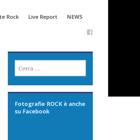
ste Rock
Live Report
NEWS
RICERCA
PER:
Fotografie ROCK è anche
su Facebook