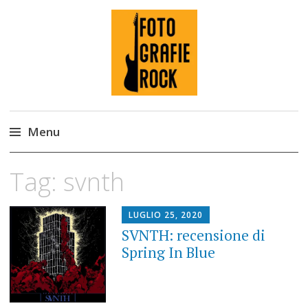
Fotografie ROCK
Menu
Skip
Tag:
svnth
to
content
LUGLIO 25, 2020
SVNTH: recensione di
Spring In Blue