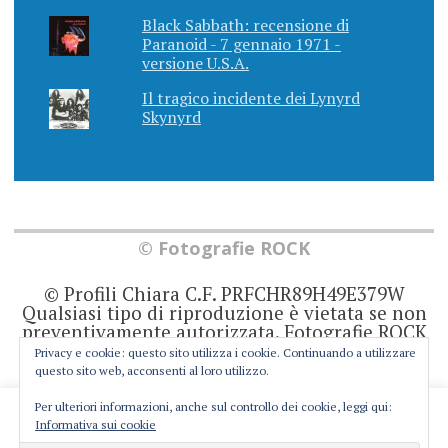
Black Sabbath: recensione di
Paranoid - 7 gennaio 1971 -
versione U.S.A.
Il tragico incidente dei Lynyrd
Skynyrd
© Fotografie ROCK
© Profili Chiara C.F. PRFCHR89H49E379W
Qualsiasi tipo di riproduzione è vietata se non
preventivamente autorizzata. Fotografie ROCK
non rappresenta una testata giornalistica in
Privacy e cookie: questo sito utilizza i cookie. Continuando a utilizzare
quanto viene aggiornato senza alcuna
questo sito web, acconsenti al loro utilizzo.
periodicità. Non può pertanto considerarsi un
prodotto editoriale ai sensi della legge 62 del
Per ulteriori informazioni, anche sul controllo dei cookie, leggi qui:
This website uses cookies to improve your experience. We'll
7/3/2001. Ogni autore è direttamente
Informativa sui cookie
responsabile di ciò che scrive negli articoli e
assume you're ok with this, but you can opt-out if you wish.