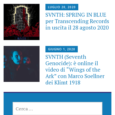
LUGLIO 20, 2020
SVNTH: SPRING IN BLUE
per Transcending Records
in uscita il 28 agosto 2020
GIUGNO 1, 2020
SVNTH (Seventh
Genocide): è online il
video di “Wings of the
Ark” con Marco Soellner
dei Klimt 1918
RICERCA
PER: