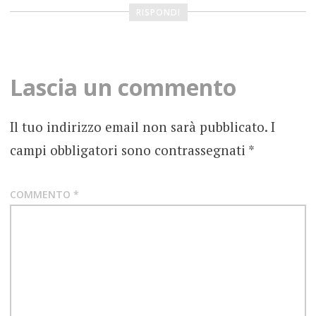
PEYOTE
RISPONDI
PRESS
RECENSIONE
Lascia un commento
TRIP
HOP
Il tuo indirizzo email non sarà pubblicato.
I
campi obbligatori sono contrassegnati
*
COMMENTO
*