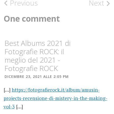
Post
Previous
Next
AMUSIN'
PROJECTS
navigation
One comment
BEAT
BOSSANOVA
Best Albums 2021 di
DOWNTEMPO
Fotografie ROCK: il
meglio del 2021 -
ELETTRO-
FUNK
Fotografie ROCK
HIP
DICEMBRE 23, 2021 ALLE 2:05 PM
HOP
JAZZ
[…]
https://fotografierock.it/album/amusin-
projects-recensione-di-mistery-in-the-making-
LO-
FI
vol-3
[…]