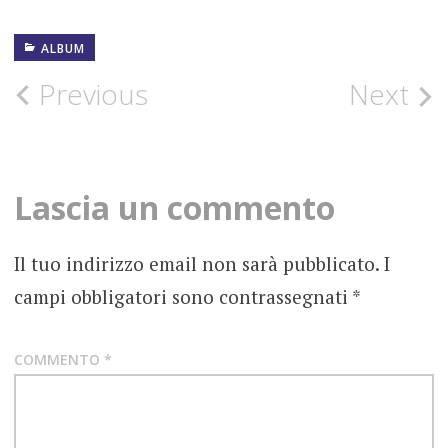
ALBUM
22
NOVEMBRE
1994
Post
Previous
Next
ACCADDEOGGI
navigation
ANNI
90
Lascia un commento
EDDIE
VEDDER
Il tuo indirizzo email non sarà pubblicato.
I
campi obbligatori sono contrassegnati
*
FOTOGRAFIE
ROCK
GRUNGE
COMMENTO
*
HARD
ROCK