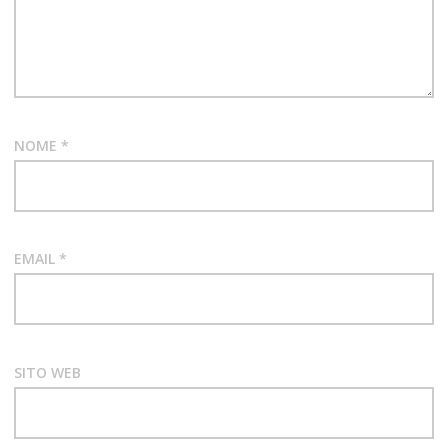
PEARL
JAM
RECENSIONE
ALBUM
VITALOGY
NOME
*
EMAIL
*
SITO WEB