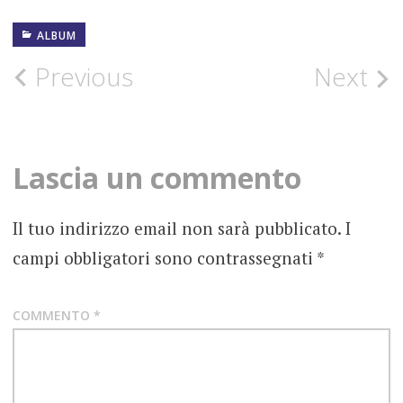
ALBUM
16
APRILE
2021
Post
Previous
Next
ALBUM
navigation
DIGIPUR
Lascia un commento
FOTOGRAFIE
ROCK
Il tuo indirizzo email non sarà pubblicato.
I
RECENSIONE
campi obbligatori sono contrassegnati
*
SUEZ
COMMENTO
*