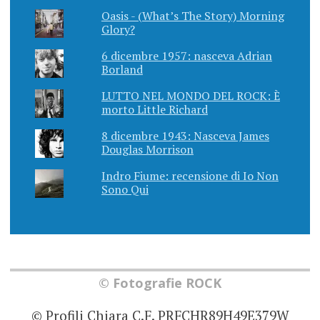
Oasis - (What’s The Story) Morning
Glory?
6 dicembre 1957: nasceva Adrian
Borland
LUTTO NEL MONDO DEL ROCK: È
morto Little Richard
8 dicembre 1943: Nasceva James
Douglas Morrison
Indro Fiume: recensione di Io Non
Sono Qui
© Fotografie ROCK
© Profili Chiara C.F. PRFCHR89H49E379W