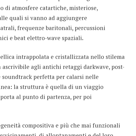
 di atmosfere catartiche, misteriose,
alle quali si vanno ad aggiungere
atrali, frequenze baritonali, percussioni
nici e beat elettro-wave spaziali.
llica intrappolata e cristallizzata nello stilema
 ascrivibile agli antichi retaggi darkwave, post-
 soundtrack perfetta per calarsi nelle
ea: la struttura è quella di un viaggio
 riporta al punto di partenza, per poi
ogeneità compositiva e più che mai funzionali
avvicinamenti, di allontanamenti e del loro