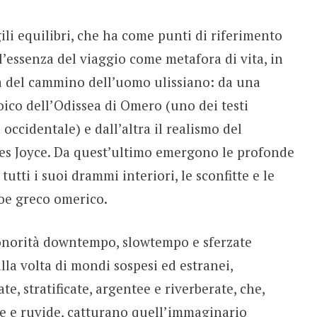
gili equilibri, che ha come punti di riferimento
 l’essenza del viaggio come metafora di vita, in
 del cammino dell’uomo ulissiano: da una
roico dell’Odissea di Omero (uno dei testi
occidentale) e dall’altra il realismo del
es Joyce. Da quest’ultimo emergono le profonde
utti i suoi drammi interiori, le sconfitte e le
eroe greco omerico.
onorità downtempo, slowtempo e sferzate
la volta di mondi sospesi ed estranei,
e, stratificate, argentee e riverberate, che,
he e ruvide, catturano quell’immaginario