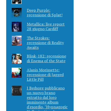
Deep Purple:
recensione di Splat!
Metallica: live report
28 giugno Cardiff
The Strokes:
recensione di Reality
Awaits
Blink-182: recensione
di Enema of the State
Alanis Morissette:
recensione di Jagged
Little Pill
I Bedsore pubblicano
un nuovo brano
estratto dal loro
imminente album
d'esordio, "Hypnagogic