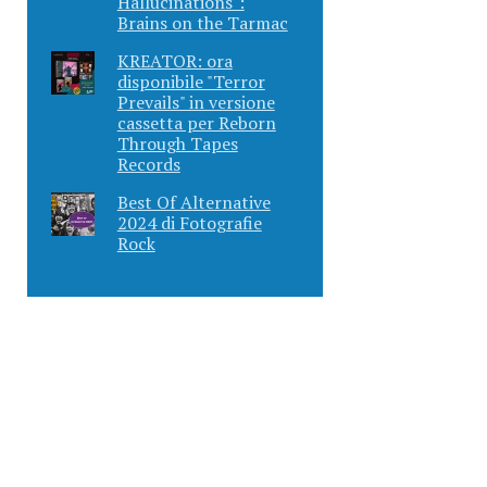
Hallucinations":
Brains on the Tarmac
KREATOR: ora
disponibile "Terror
Prevails" in versione
cassetta per Reborn
Through Tapes
Records
Best Of Alternative
2024 di Fotografie
Rock