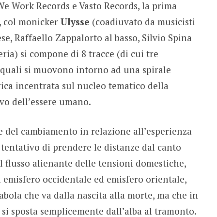
We Work Records e Vasto Records, la prima
, col monicker
Ulysse
(coadiuvato da musicisti
se, Raffaello Zappalorto al basso, Silvio Spina
eria) si compone di 8 tracce (di cui tre
e quali si muovono intorno ad una spirale
rica incentrata sul nucleo tematico della
ivo dell’essere umano.
re del cambiamento in relazione all’esperienza
l tentativo di prendere le distanze dal canto
al flusso alienante delle tensioni domestiche,
 emisfero occidentale ed emisfero orientale,
bola che va dalla nascita alla morte, ma che in
e si sposta semplicemente dall’alba al tramonto.