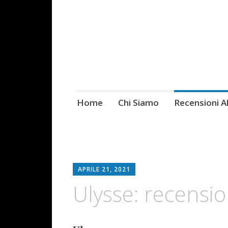
Skip
Home
Chi Siamo
Recensioni 
Fotografie ROCK
to
content
APRILE 21, 2021
Ulysse: recensio