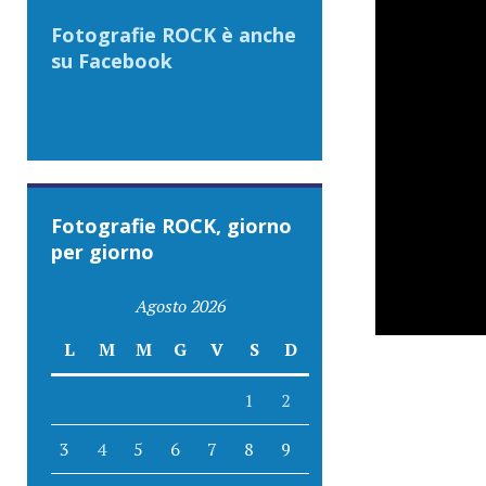
Fotografie ROCK è anche
su Facebook
Fotografie ROCK, giorno
per giorno
Agosto 2026
L
M
M
G
V
S
D
1
2
3
4
5
6
7
8
9