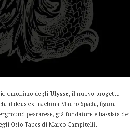
ordio omonimo degli
Ulysse
, il nuovo progetto
 cela il deus ex machina Mauro Spada, figura
rground pescarese, già fondatore e bassista dei
egli Oslo Tapes di Marco Campitelli.