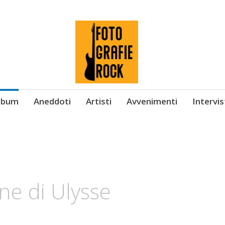
Album
Aneddoti
Artisti
Avvenimenti
Intervi
ne di Ulysse