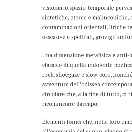
visionario spazio-temporale pervaso
sintetiche, eteree e malinconiche, 
contaminazioni orientali, liriche te
ossessive e spettrali, grovigli sinfo
Una dimensione metafisica e anti-be
classico di quella indolente poetica
rock, shoegaze e slow-core, nonché
avventure dell’odissea contemporan
circolare che, alla fine di tutto, ci
ricominciare daccapo.
Elementi fonici che, nella loro om
all’economia del suono, vivono di 