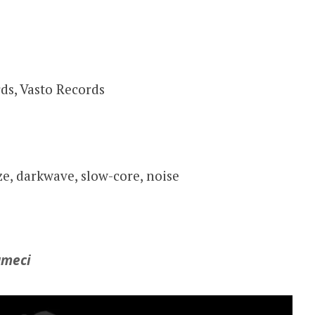
s, Vasto Records
ze, darkwave, slow-core, noise
umeci