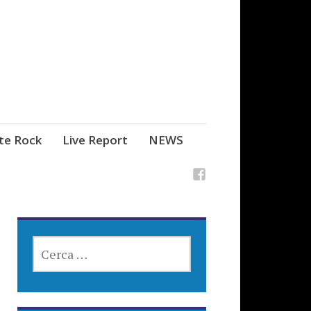
ste Rock
Live Report
NEWS
RICERCA
PER: