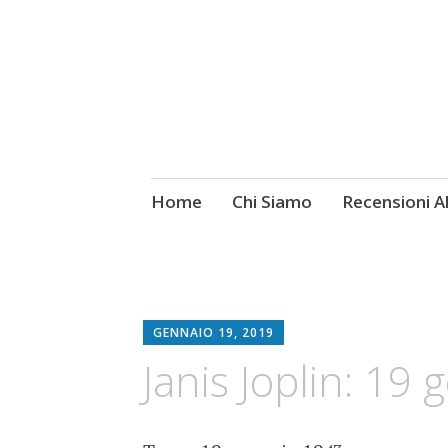
Skip
Home
Chi Siamo
Recensioni 
Fotografie ROCK
to
content
GENNAIO 19, 2019
Janis Joplin: 19