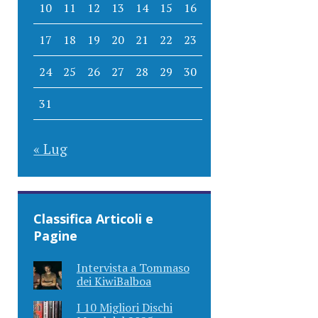
10
11
12
13
14
15
16
17
18
19
20
21
22
23
24
25
26
27
28
29
30
31
« Lug
Classifica Articoli e
Pagine
Intervista a Tommaso
dei KiwiBalboa
I 10 Migliori Dischi