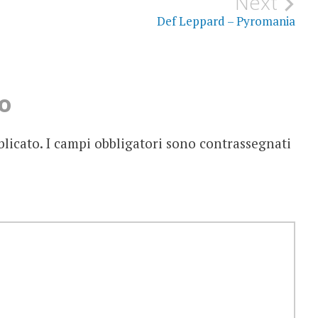
Next
Def Leppard – Pyromania
o
blicato.
I campi obbligatori sono contrassegnati