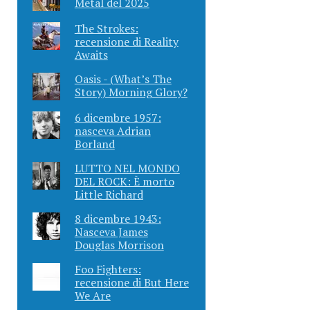
Metal del 2025
The Strokes:
recensione di Reality
Awaits
Oasis - (What’s The
Story) Morning Glory?
6 dicembre 1957:
nasceva Adrian
Borland
LUTTO NEL MONDO
DEL ROCK: È morto
Little Richard
8 dicembre 1943:
Nasceva James
Douglas Morrison
Foo Fighters:
recensione di But Here
We Are