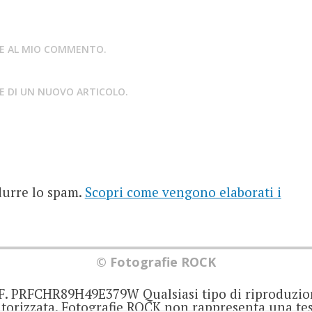
STE AL MIO COMMENTO.
NE DI UN NUOVO ARTICOLO.
durre lo spam.
Scopri come vengono elaborati i
© Fotografie ROCK
.F. PRFCHR89H49E379W Qualsiasi tipo di riproduzio
orizzata. Fotografie ROCK non rappresenta una test