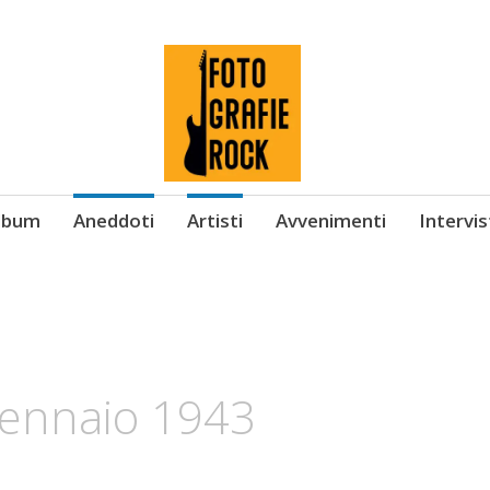
Album
Aneddoti
Artisti
Avvenimenti
Intervi
 gennaio 1943