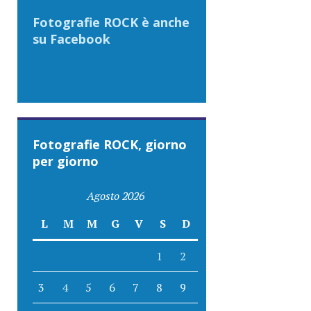
Fotografie ROCK è anche
su Facebook
Fotografie ROCK, giorno
per giorno
Agosto 2026
L
M
M
G
V
S
D
1
2
3
4
5
6
7
8
9