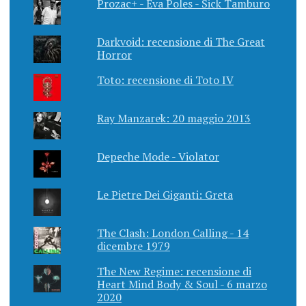
Prozac+ - Eva Poles - Sick Tamburo
Darkvoid: recensione di The Great
Horror
Toto: recensione di Toto IV
Ray Manzarek: 20 maggio 2013
Depeche Mode - Violator
Le Pietre Dei Giganti: Greta
The Clash: London Calling - 14
dicembre 1979
The New Regime: recensione di
Heart Mind Body & Soul - 6 marzo
2020