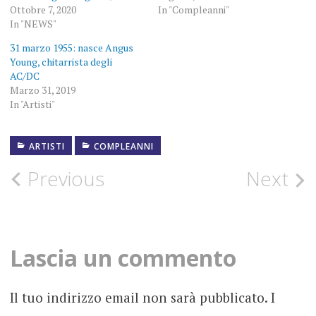
Ottobre 7, 2020
In "Compleanni"
In "NEWS"
31 marzo 1955: nasce Angus
Young, chitarrista degli
AC/DC
Marzo 31, 2019
In "Artisti"
ARTISTI
COMPLEANNI
COMPLEANNO
Post
Previous
Next
FOTOGRAFIE
navigation
MALCOLM
YOUNG
Lascia un commento
ROCK
Il tuo indirizzo email non sarà pubblicato.
I