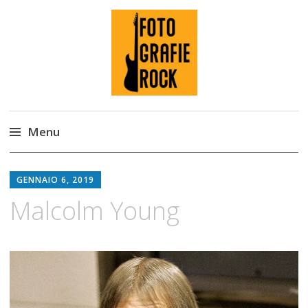
Fotografie ROCK
Menu
Skip
to
GENNAIO 6, 2019
content
Malcolm Young