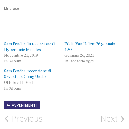
Mi piace:
Sam Fender: la recensione di
Eddie Van Halen: 26 gennaio
Hypersonic Missiles
1955
Novembre 21, 2019
Gennaio 26, 2021
In "Album"
In "accadde oggi"
Sam Fender: recensione di
Seventeen Going Under
Ottobre 11, 2021
In "Album"
AVVENIMENTI
1956
Post
Previous
Next
AVVENIMENTI