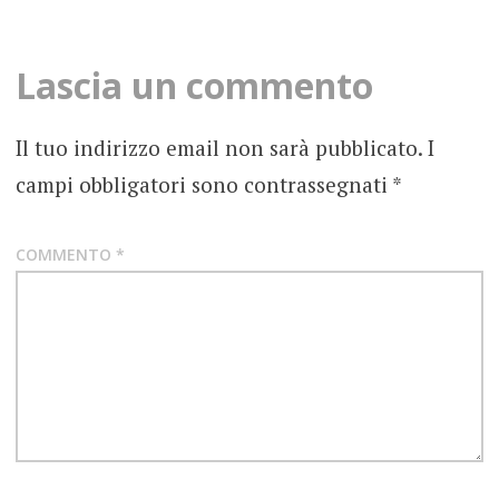
navigation
FENDER
Lascia un commento
GUITAR
Il tuo indirizzo email non sarà pubblicato.
I
campi obbligatori sono contrassegnati
*
COMMENTO
*