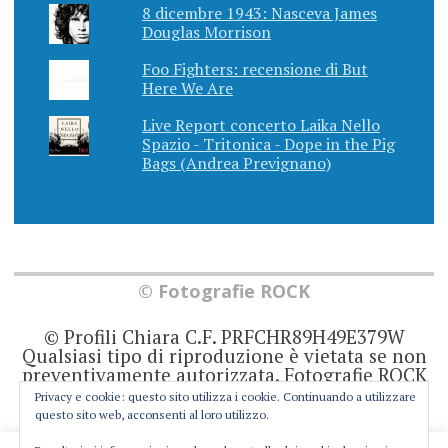
8 dicembre 1943: Nasceva James
Douglas Morrison
Foo Fighters: recensione di But
Here We Are
Live Report concerto Laika Nello
Spazio - Tritonica - Dope in the Pig
Bags (Andrea Prevignano)
© Fotografie ROCK
© Profili Chiara C.F. PRFCHR89H49E379W
Qualsiasi tipo di riproduzione è vietata se non
preventivamente autorizzata. Fotografie ROCK
non rappresenta una testata giornalistica in
Privacy e cookie: questo sito utilizza i cookie. Continuando a utilizzare
quanto viene aggiornato senza alcuna
questo sito web, acconsenti al loro utilizzo.
periodicità. Non può pertanto considerarsi un