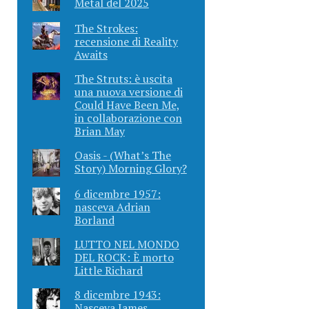
Metal del 2025
The Strokes:
recensione di Reality
Awaits
The Struts: è uscita
una nuova versione di
Could Have Been Me,
in collaborazione con
Brian May
Oasis - (What’s The
Story) Morning Glory?
6 dicembre 1957:
nasceva Adrian
Borland
LUTTO NEL MONDO
DEL ROCK: È morto
Little Richard
8 dicembre 1943:
Nasceva James