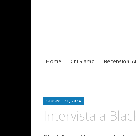
Skip
Home
Chi Siamo
Recensioni 
Fotografie ROCK
to
content
GIUGNO 21, 2024
Intervista a Bl