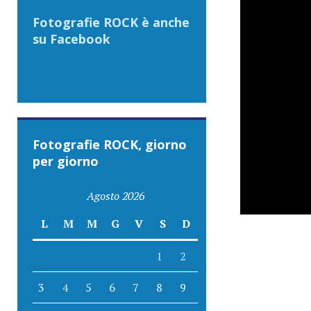
Fotografie ROCK è anche
su Facebook
Fotografie ROCK, giorno
per giorno
Agosto 2026
L
M
M
G
V
S
D
1
2
3
4
5
6
7
8
9