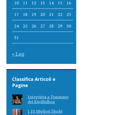
10
11
12
13
14
15
16
17
18
19
20
21
22
23
24
25
26
27
28
29
30
31
« Lug
Classifica Articoli e
Pagine
Intervista a Tommaso
dei KiwiBalboa
I 10 Migliori Dischi