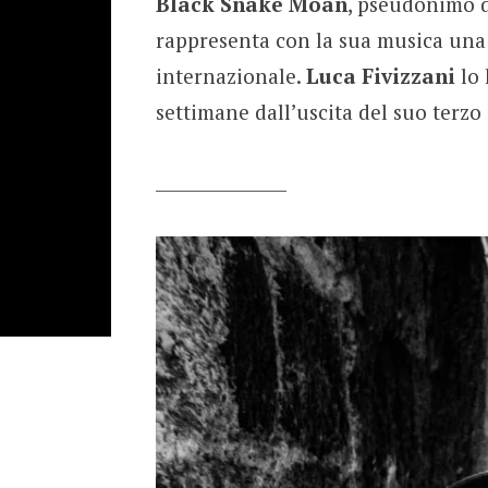
Black Snake Moan
, pseudonimo d
rappresenta con la sua musica una 
internazionale.
Luca Fivizzani
lo 
settimane dall’uscita del suo terzo
_______________