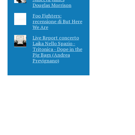
Douglas Morrison
Foo Fighters:
recensione di But Here
We Are
Live Report concerto
Laika Nello Spazio -
Tritonica - Dope in the
Pig Bags (Andrea
Prevignano)