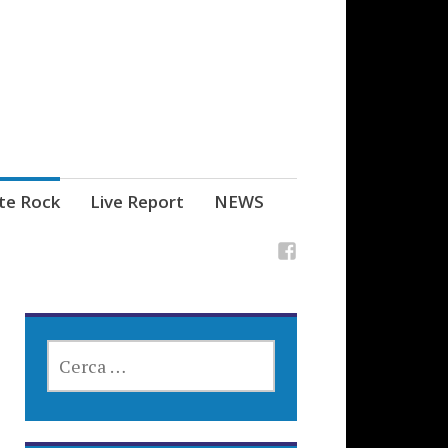
ste Rock
Live Report
NEWS
RICERCA
PER: