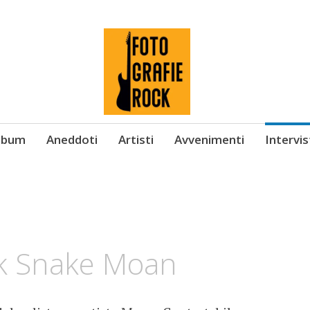
Album
Aneddoti
Artisti
Avvenimenti
Intervi
ack Snake Moan