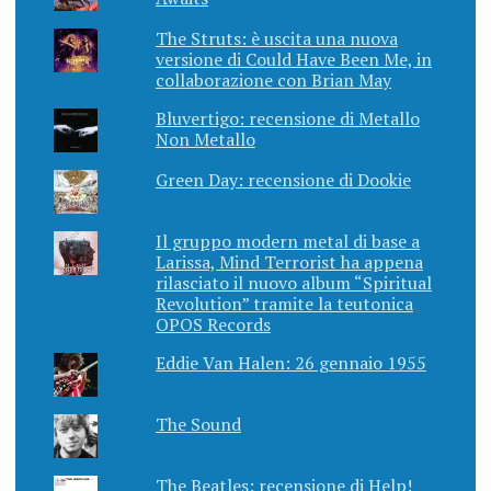
The Struts: è uscita una nuova
versione di Could Have Been Me, in
collaborazione con Brian May
Bluvertigo: recensione di Metallo
Non Metallo
Green Day: recensione di Dookie
Il gruppo modern metal di base a
Larissa, Mind Terrorist ha appena
rilasciato il nuovo album “Spiritual
Revolution” tramite la teutonica
OPOS Records
Eddie Van Halen: 26 gennaio 1955
The Sound
The Beatles: recensione di Help!