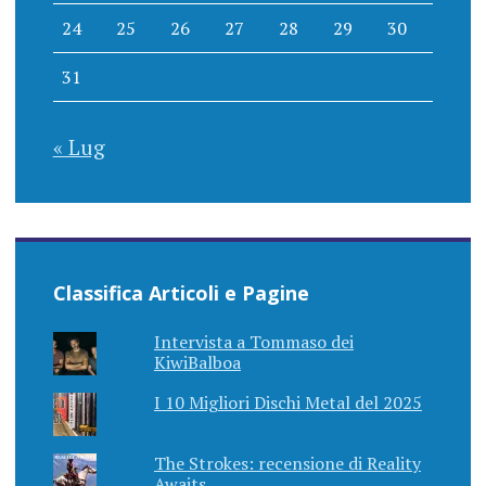
24
25
26
27
28
29
30
31
« Lug
Classifica Articoli e Pagine
Intervista a Tommaso dei
KiwiBalboa
I 10 Migliori Dischi Metal del 2025
The Strokes: recensione di Reality
Awaits