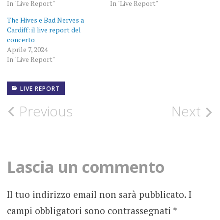
In "Live Report"
In "Live Report"
The Hives e Bad Nerves a
Cardiff: il live report del
concerto
Aprile 7, 2024
In "Live Report"
LIVE REPORT
CARDIFF
Post
Previous
Next
CONCERTO
navigation
LIVE
REPORT
Lascia un commento
RASMUS
Il tuo indirizzo email non sarà pubblicato.
I
campi obbligatori sono contrassegnati
*