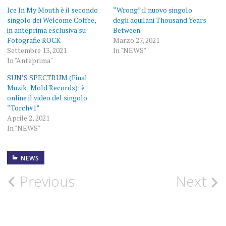
Ice In My Mouth è il secondo
“Wrong” il nuovo singolo
singolo dei Welcome Coffee,
degli aquilani Thousand Years
in anteprima esclusiva su
Between
Fotografie ROCK
Marzo 27, 2021
Settembre 13, 2021
In "NEWS"
In "Anteprima"
SUN’S SPECTRUM (Final
Muzik; Mold Records): è
online il video del singolo
“Torch#1”
Aprile 2, 2021
In "NEWS"
NEWS
FOTOGRAFIE
ROCK
Post
Previous
Next
NEWS
navigation
OVERDUB
RECORDINGS