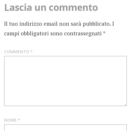
Lascia un commento
WELCOME
COFFEE
Il tuo indirizzo email non sarà pubblicato.
I
campi obbligatori sono contrassegnati
*
COMMENTO
*
NOME
*