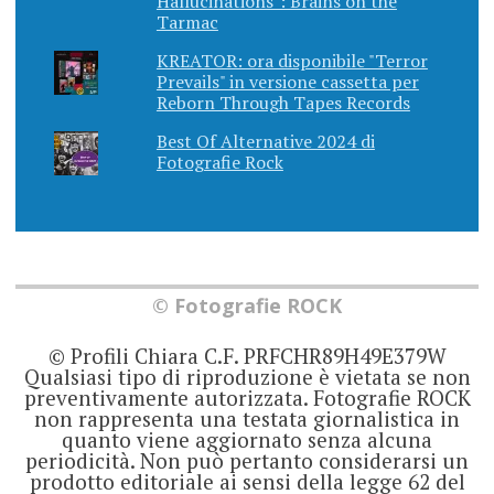
Hallucinations": Brains on the
Tarmac
KREATOR: ora disponibile "Terror
Prevails" in versione cassetta per
Reborn Through Tapes Records
Best Of Alternative 2024 di
Fotografie Rock
© Fotografie ROCK
© Profili Chiara C.F. PRFCHR89H49E379W
Qualsiasi tipo di riproduzione è vietata se non
preventivamente autorizzata. Fotografie ROCK
non rappresenta una testata giornalistica in
quanto viene aggiornato senza alcuna
periodicità. Non può pertanto considerarsi un
prodotto editoriale ai sensi della legge 62 del