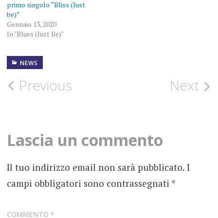
primo singolo “Bliss (Just
be)”
Gennaio 13, 2020
In "Blues (Just Be)"
NEWS
ARTLOVER
PROMOTIONS
Post
Previous
Next
BACKGAMMON
VOL.1 – LA
navigation
VITA E IL
VENTO
Lascia un commento
BENEDETTO
FOTOGRAFIE
Il tuo indirizzo email non sarà pubblicato.
I
ROCK
campi obbligatori sono contrassegnati
*
NEWS
NUOVO
SINGOLO
COMMENTO
*