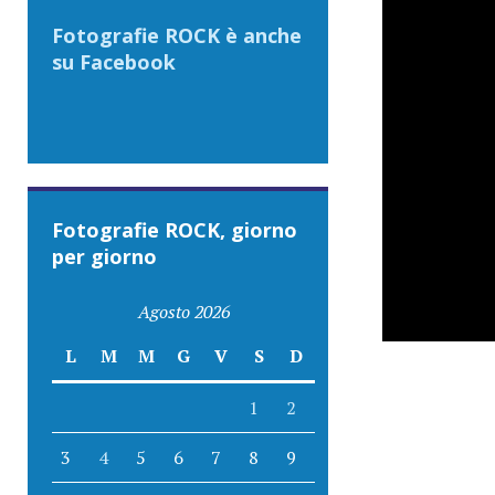
Fotografie ROCK è anche
su Facebook
Fotografie ROCK, giorno
per giorno
Agosto 2026
L
M
M
G
V
S
D
1
2
3
4
5
6
7
8
9