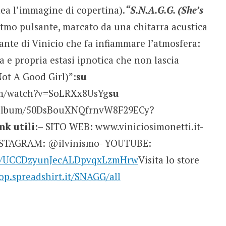
nea l’immagine di copertina).
“S.N.A.G.G. (She’s
itmo pulsante, marcato da una chitarra acustica
iante di Vinicio che fa infiammare l’atmosfera:
a e propria estasi ipnotica che non lascia
Not A Good Girl)”:
su
om/watch?v=SoLRXx8UsYg
su
m/album/50DsBouXNQfrnvW8F29ECy?
nk utili:
– SITO WEB: www.viniciosimonetti.it-
NSTAGRAM: @ilvinismo- YOUTUBE:
el/UCCDzyunJecALDpvqxLzmHrw
Visita lo store
hop.spreadshirt.it/SNAGG/all