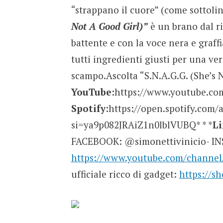
“strappano il cuore” (come sottoli
Not A Good Girl)”
è un brano dal r
battente e con la voce nera e graff
tutti ingredienti giusti per una ver
scampo.Ascolta “S.N.A.G.G. (She’s 
YouTube:
https://www.youtube.c
Spotify:
https://open.spotify.co
si=ya9p082JRAiZ1n0lblVUBQ* * *
Li
FACEBOOK: @simonettivinicio- I
https://www.youtube.com/chann
ufficiale ricco di gadget:
https://s