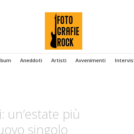
Album
Aneddoti
Artisti
Avvenimenti
Intervi
: un’estate più
nuovo singolo