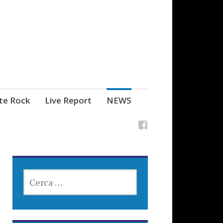
ste Rock
Live Report
NEWS
RICERCA
PER: