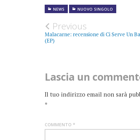
NEWS
ARTLOVER
NUOVO SINGOLO
PROMOTIONS
Post
Previous
FOTOGRAFIE
ROCK
Malacarne: recensione di Ci Serve Un 
navigation
(EP)
NEWS
NUOVO
SINGOLO
Lascia un comment
S.N.A.G.G.
(SHE’S
NOT A
Il tuo indirizzo email non sarà pub
GOOD
GIRL)
*
VINICIO
SIMONETTI
COMMENTO
*