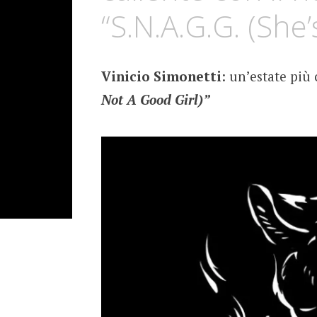
“S.N.A.G.G. (She
Vinicio Simonetti
: un’estate più
Not A Good Girl)”