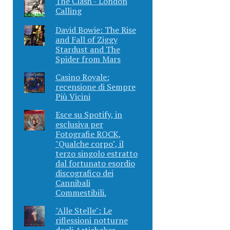
The Clash - London
Calling
David Bowie: The Rise
and Fall of Ziggy
Stardust and The
Spider from Mars
Casino Royale:
recensione di Sempre
Più Vicini
Esce su Spotify, in
esclusiva per
Fotografie ROCK,
"Qualche corpo", il
terzo singolo estratto
dal fortunato esordio
discografico dei
Cannibali
Commestibili.
"Alle Stelle": Le
riflessioni notturne
degli Artichokes