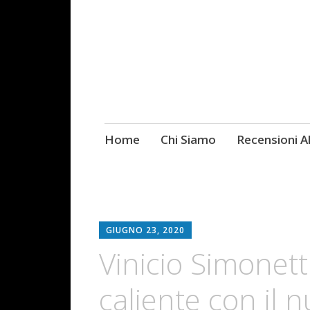
Skip
Home
Chi Siamo
Recensioni 
Fotografie ROCK
to
content
GIUGNO 23, 2020
Vinicio Simonetti
caliente con il 