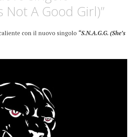
’s Not A Good Girl)”
 caliente con il nuovo singolo
“S.N.A.G.G. (She’s