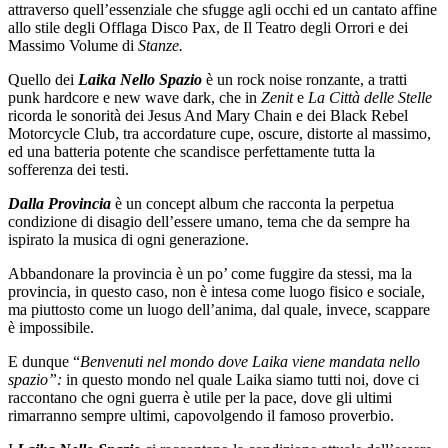
attraverso quell’essenziale che sfugge agli occhi ed un cantato affine
allo stile degli Offlaga Disco Pax, de Il Teatro degli Orrori e dei
Massimo Volume di
Stanze.
Quello dei
Laika Nello Spazio
è un rock noise ronzante, a tratti
punk hardcore e new wave dark, che in
Zenit
e
La Città delle Stelle
ricorda le sonorità dei Jesus And Mary Chain e dei Black Rebel
Motorcycle Club, tra accordature cupe, oscure, distorte al massimo,
ed una batteria potente che scandisce perfettamente tutta la
sofferenza dei testi.
Dalla Provincia
è un concept album che racconta la perpetua
condizione di disagio dell’essere umano, tema che da sempre ha
ispirato la musica di ogni generazione.
Abbandonare la provincia è un po’ come fuggire da stessi, ma la
provincia, in questo caso, non è intesa come luogo fisico e sociale,
ma piuttosto come un luogo dell’anima, dal quale, invece, scappare
è impossibile.
E dunque “
Benvenuti nel mondo dove Laika viene mandata nello
spazio”:
in questo mondo nel quale Laika siamo tutti noi, dove ci
raccontano che ogni guerra è utile per la pace, dove gli ultimi
rimarranno sempre ultimi, capovolgendo il famoso proverbio.