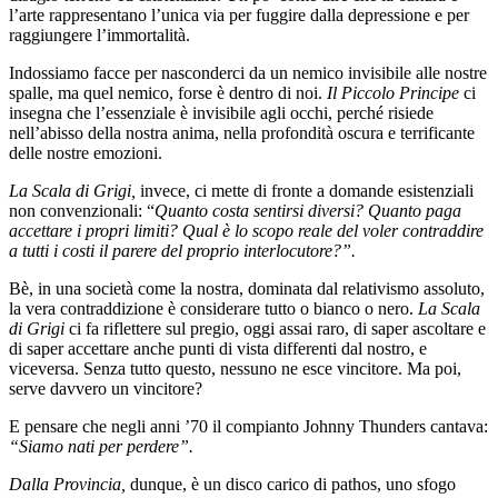
l’arte rappresentano l’unica via per fuggire dalla depressione e per
raggiungere l’immortalità.
Indossiamo facce per nasconderci da un nemico invisibile alle nostre
spalle, ma quel nemico, forse è dentro di noi.
Il Piccolo Principe
ci
insegna che l’essenziale è invisibile agli occhi, perché risiede
nell’abisso della nostra anima, nella profondità oscura e terrificante
delle nostre emozioni.
La Scala di Grigi,
invece, ci mette di fronte a domande esistenziali
non convenzionali: “
Quanto costa sentirsi diversi? Quanto paga
accettare i propri limiti? Qual è lo scopo reale del voler contraddire
a tutti i costi il parere del proprio interlocutore?”.
Bè, in una società come la nostra, dominata dal relativismo assoluto,
la vera contraddizione è considerare tutto o bianco o nero.
La Scala
di Grigi
ci fa riflettere sul pregio, oggi assai raro, di saper ascoltare e
di saper accettare anche punti di vista differenti dal nostro, e
viceversa. Senza tutto questo, nessuno ne esce vincitore. Ma poi,
serve davvero un vincitore?
E pensare che negli anni ’70 il compianto Johnny Thunders cantava:
“Siamo nati per perdere”.
Dalla Provincia,
dunque,
è un disco carico di pathos, uno sfogo