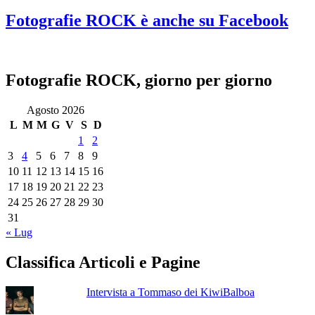
per:
Fotografie ROCK è anche su Facebook
Fotografie ROCK, giorno per giorno
Agosto 2026
L
M
M
G
V
S
D
1
2
3
4
5
6
7
8
9
10
11
12
13
14
15
16
17
18
19
20
21
22
23
24
25
26
27
28
29
30
31
« Lug
Classifica Articoli e Pagine
Intervista a Tommaso dei KiwiBalboa