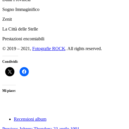
Sogno Immaginifico
Zenit
La Città delle Stelle
Prestazioni encomiabili
© 2019 – 2021,
Fotografie ROCK
. All rights reserved.
Condividi:
Mi piace:
Recensioni album
Post
Previous
Johnny Thunders: 23 aprile 1991