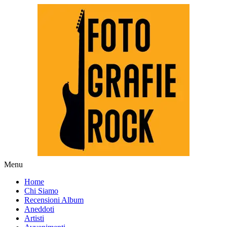
Skip
Menu
to
Fotografie ROCK
Home
content
Chi Siamo
Recensioni Album
Aneddoti
Artisti