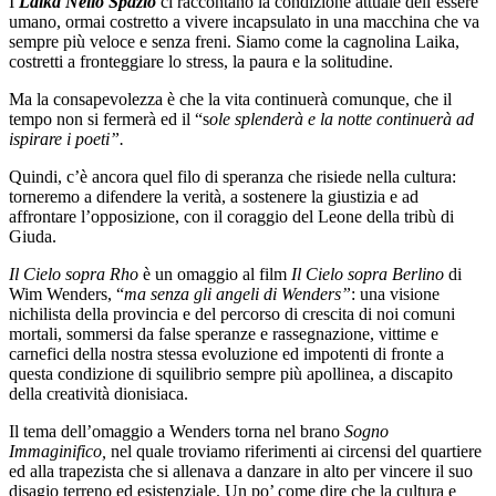
I
Laika Nello Spazio
ci raccontano la condizione attuale dell’essere
umano, ormai costretto a vivere incapsulato in una macchina che va
sempre più veloce e senza freni. Siamo come la cagnolina Laika,
costretti a fronteggiare lo stress, la paura e la solitudine.
Ma la consapevolezza è che la vita continuerà comunque, che il
tempo non si fermerà ed il “s
ole splenderà e la notte continuerà ad
ispirare i poeti”.
Quindi, c’è ancora quel filo di speranza che risiede nella cultura:
torneremo a difendere la verità, a sostenere la giustizia e ad
affrontare l’opposizione, con il coraggio del Leone della tribù di
Giuda.
Il Cielo sopra Rho
è un omaggio al film
Il Cielo sopra Berlino
di
Wim Wenders, “
ma senza gli angeli di Wenders”
: una visione
nichilista della provincia e del percorso di crescita di noi comuni
mortali, sommersi da false speranze e rassegnazione, vittime e
carnefici della nostra stessa evoluzione ed impotenti di fronte a
questa condizione di squilibrio sempre più apollinea, a discapito
della creatività dionisiaca.
Il tema dell’omaggio a Wenders torna nel brano
Sogno
Immaginifico,
nel quale troviamo riferimenti ai circensi del quartiere
ed alla trapezista che si allenava a danzare in alto per vincere il suo
disagio terreno ed esistenziale. Un po’ come dire che la cultura e