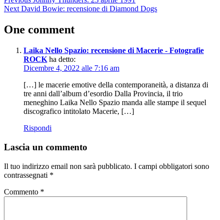
2019
navigation
Next
David Bowie: recensione di Diamond Dogs
Album
Dalla
One comment
Provincia
Laika
Laika Nello Spazio: recensione di Macerie - Fotografie
Nello
ROCK
ha detto:
Spazio
Dicembre 4, 2022 alle 7:16 am
Overdub
Recordings
[…] le macerie emotive della contemporaneità, a distanza di
tre anni dall’album d’esordio Dalla Provincia, il trio
meneghino Laika Nello Spazio manda alle stampe il sequel
discografico intitolato Macerie, […]
Rispondi
Lascia un commento
Il tuo indirizzo email non sarà pubblicato.
I campi obbligatori sono
contrassegnati
*
Commento
*