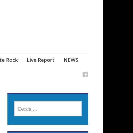
ste Rock
Live Report
NEWS
RICERCA
PER: