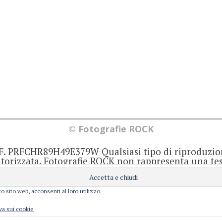
© Fotografie ROCK
.F. PRFCHR89H49E379W Qualsiasi tipo di riproduzio
orizzata. Fotografie ROCK non rappresenta una test
iornato senza alcuna periodicità. Non può pertant
iale ai sensi della legge 62 del 7/3/2001. Ogni autor
onsabile di ciò che scrive negli articoli e nei comm
o sito web, acconsenti al loro utilizzo.
Privacy e Cookie
perience. We'll assume you're ok with this, but you can opt-out i
va sui cookie