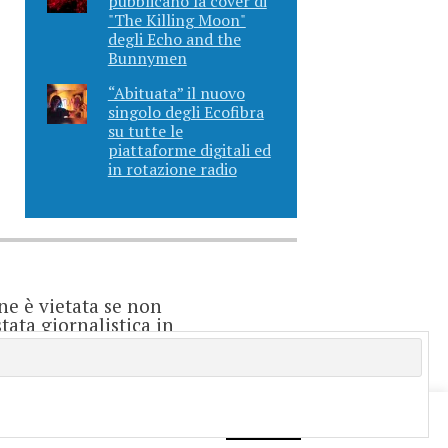
pubblicano la cover di
"The Killing Moon"
degli Echo and the
Bunnymen
“Abituata” il nuovo
singolo degli Ecofibra
su tutte le
piattaforme digitali ed
in rotazione radio
ne è vietata se non
ata giornalistica in
o considerarsi un
e è direttamente
enti.
f you wish.
Cookie settings
ACCEPT