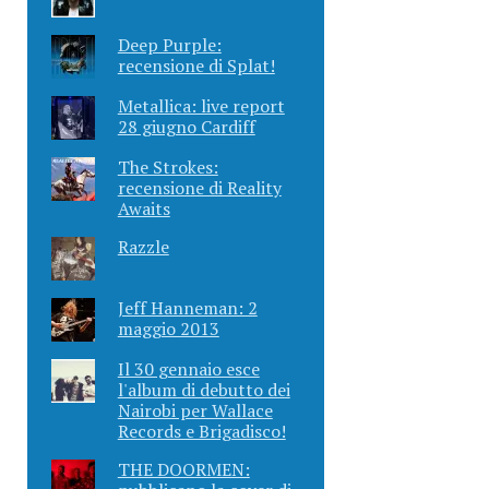
Deep Purple:
recensione di Splat!
Metallica: live report
28 giugno Cardiff
The Strokes:
recensione di Reality
Awaits
Razzle
Jeff Hanneman: 2
maggio 2013
Il 30 gennaio esce
l'album di debutto dei
Nairobi per Wallace
Records e Brigadisco!
THE DOORMEN: