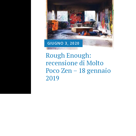
GIUGNO 3, 2020
Rough Enough:
recensione di Molto
Poco Zen – 18 gennaio
2019