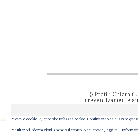
© Profili Chiara C
preventivamente aut
quanto viene agg
prodotto editor
resp
Privacy e cookie: questo sito utilizza i cookie. Continuando a utilizzare quest
This website uses cookies to improve your ex
Per ulteriori informazioni, anche sul controllo dei cookie, leggi qui:
Informati