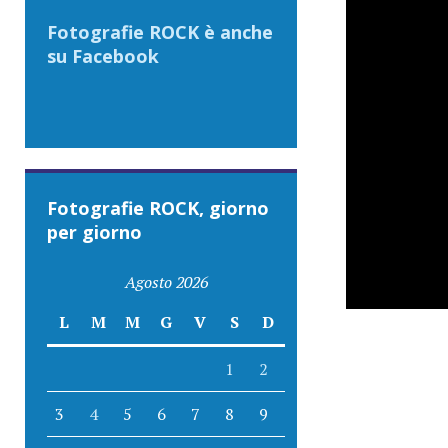
Fotografie ROCK è anche
su Facebook
Fotografie ROCK, giorno
per giorno
Agosto 2026
L
M
M
G
V
S
D
1
2
3
4
5
6
7
8
9