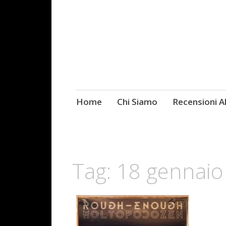
Skip
Home
Chi Siamo
Recensioni 
Fotografie ROCK
to
content
Tag:
18 gennaio