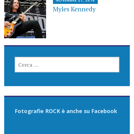
NOVEMBRE 27, 2018
Myles Kennedy
RICERCA
PER:
Fotografie ROCK è anche su Facebook