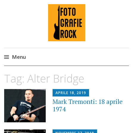
Fotografie ROCK
Menu
Skip
Tag:
Alter Bridge
to
content
APRILE 18, 2019
Mark Tremonti: 18 aprile
1974