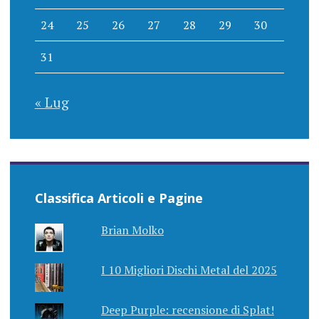
24
25
26
27
28
29
30
31
« Lug
Classifica Articoli e Pagine
Brian Molko
I 10 Migliori Dischi Metal del 2025
Deep Purple: recensione di Splat!