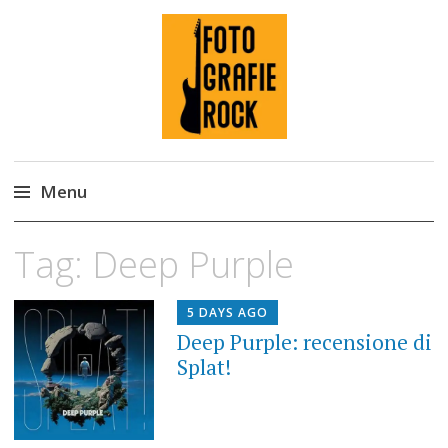
Fotografie ROCK
Menu
Skip
Tag:
Deep Purple
to
content
5 DAYS AGO
Deep Purple: recensione di
Splat!