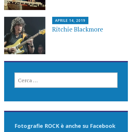
APRILE 14, 2019
Ritchie Blackmore
RICERCA
PER:
Fotografie ROCK è anche su Facebook