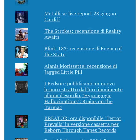
Metallica: live report 28 giugno
Cardiff
The Strokes: recensione di Reality
Awaits
Blink-182: recensione di Enema of
the State
Alanis Morissette: recensione di
Jagged Little Pill
I Bedsore pubblicano un nuovo
brano estratto dal loro imminente
album d'esordio, "Hypnagogic
Hallucinations": Brains on the
Tarmac
KREATOR: ora disponibile "Terror
Prevails" in versione cassetta per
Reborn Through Tapes Records