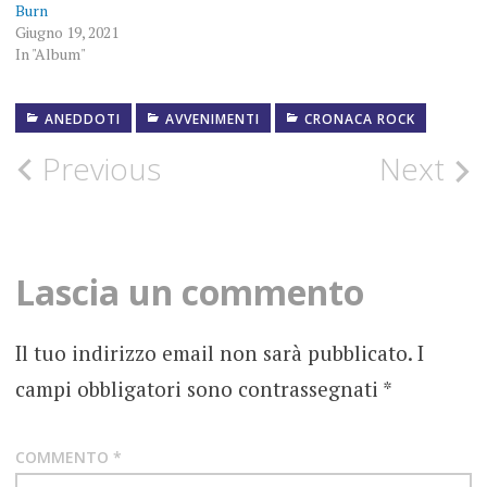
Burn
Giugno 19, 2021
In "Album"
ANEDDOTI
16
AVVENIMENTI
CRONACA ROCK
LUGLIO
2012
Post
Previous
Next
ACCADDEOGGI
navigation
DEEP
PURPLE
Lascia un commento
JON
LORD
Il tuo indirizzo email non sarà pubblicato.
I
campi obbligatori sono contrassegnati
*
MORTE
ORGANO
HAMMOND
COMMENTO
*