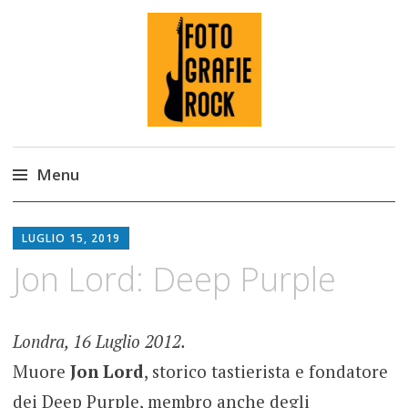
Fotografie ROCK
Menu
Skip
to
LUGLIO 15, 2019
content
Jon Lord: Deep Purple
Londra, 16 Luglio 2012.
Muore
Jon Lord
, storico tastierista e fondatore
dei Deep Purple, membro anche degli