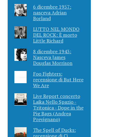
6 dicembre 1957:
nasceva Adrian
Borland
LUTTO NEL MONDO
DEL ROCK: È morto
Little Richard
8 dicembre 1943:
Nasceva James
Douglas Morrison
Foo Fighters:
recensione di But Here
We Are
Live Report concerto
Laika Nello Spazio -
Tritonica - Dope in the
Pig Bags (Andrea
Prevignano)
The Spell of Ducks:
recensione di Ci