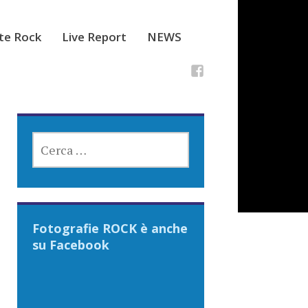
ste Rock
Live Report
NEWS
RICERCA
PER:
Fotografie ROCK è anche
su Facebook