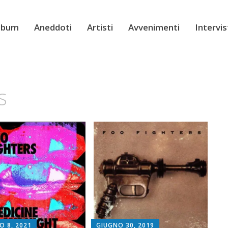
Album
Aneddoti
Artisti
Avvenimenti
Intervi
s
O 8, 2021
GIUGNO 30, 2019