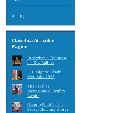
« Lug
Classifica Articoli e
Pagine
Intervista a Tommaso
dei KiwiBalboa
I 10 Migliori Dischi
Metal del 2025
The Strokes:
recensione di Reality
Awaits
Oasis - (What’s The
Story) Morning Glory?