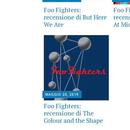
Foo Fighters:
Foo Fi
recensione di But Here
recen
We Are
At Mi
MAGGIO 20, 2019
Foo Fighters:
recensione di The
Colour and the Shape