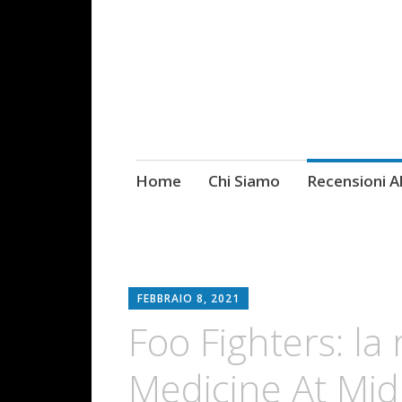
Skip
Home
Chi Siamo
Recensioni 
Fotografie ROCK
to
content
FEBBRAIO 8, 2021
Foo Fighters: la
Medicine At Mid