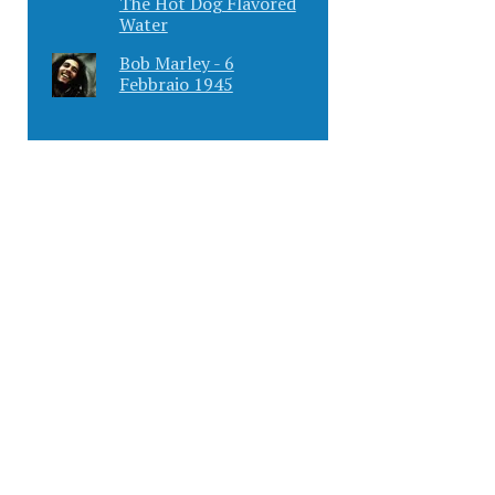
The Hot Dog Flavored
Water
Bob Marley - 6
Febbraio 1945