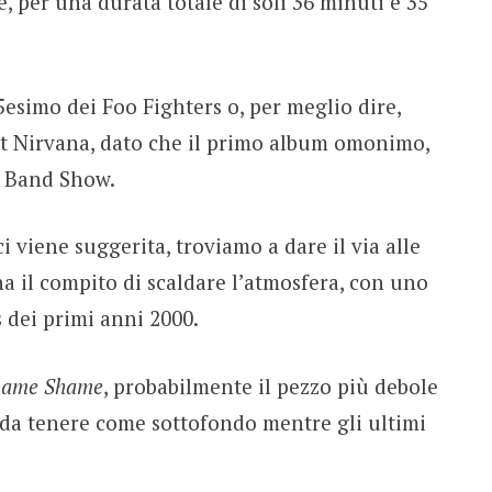
, per una durata totale di soli 36 minuti e 35
25esimo dei Foo Fighters o, per meglio dire,
ost Nirvana, dato che il primo album omonimo,
n Band Show.
ci viene suggerita, troviamo a dare il via alle
ha il compito di scaldare l’atmosfera, con uno
 dei primi anni 2000.
hame Shame
, probabilmente il pezzo più debole
o da tenere come sottofondo mentre gli ultimi