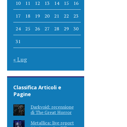
10
11
12
13
14
15
16
17
18
19
20
21
22
23
24
25
26
27
28
29
30
31
« Lug
Classifica Articoli e
Pagine
Darkvoid: recensione
di The Great Horror
Metallica: live report