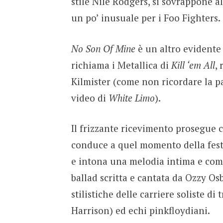
stile Nile Rodgers, si sovrappone a
un po’ inusuale per i Foo Fighters.
No Son Of Mine
è un altro evidente r
richiama i Metallica di
Kill ‘em All
,
Kilmister (come non ricordare la 
video di
White Limo
).
Il frizzante ricevimento prosegue 
conduce a quel momento della festa
e intona una melodia intima e c
ballad scritta e cantata da Ozzy Os
stilistiche delle carriere soliste d
Harrison) ed echi pinkfloydiani.