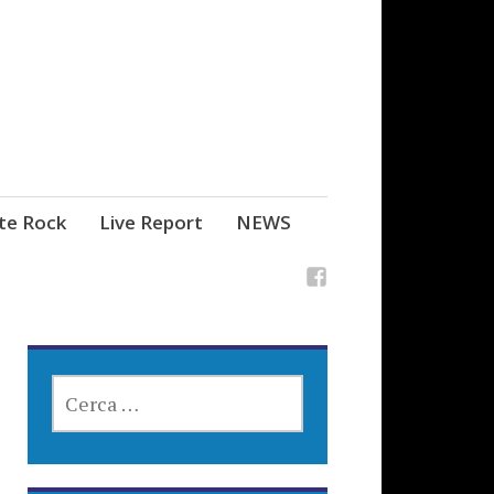
ste Rock
Live Report
NEWS
RICERCA
PER: