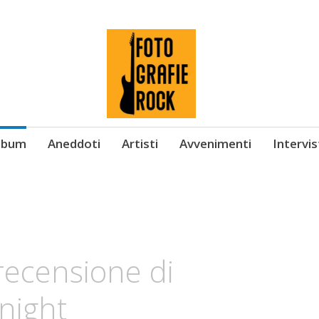
Album
Aneddoti
Artisti
Avvenimenti
Intervi
 recensione di
night