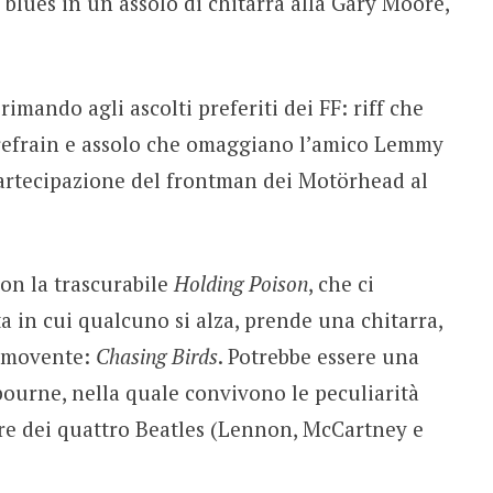
l blues in un assolo di chitarra alla Gary Moore,
imando agli ascolti preferiti dei FF: riff che
 refrain e assolo che omaggiano l’amico Lemmy
partecipazione del frontman dei Motörhead al
con la trascurabile
Holding Poison
, che ci
 in cui qualcuno si alza, prende una chitarra,
ommovente:
Chasing Birds
. Potrebbe essere una
bourne, nella quale convivono le peculiarità
i tre dei quattro Beatles (Lennon, McCartney e