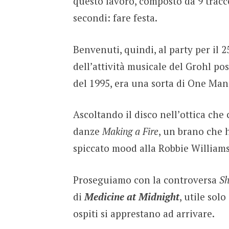
questo lavoro, composto da 9 tracce
secondi: fare festa.
Benvenuti, quindi, al party per il 
dell’attività musicale del Grohl p
del 1995, era una sorta di One Ma
Ascoltando il disco nell’ottica che 
danze
Making a Fire
, un brano che 
spiccato mood alla Robbie Williams
Proseguiamo con la controversa
S
di
Medicine at Midnight
, utile sol
ospiti si apprestano ad arrivare.