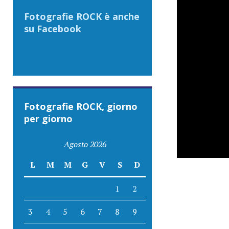
Fotografie ROCK è anche
su Facebook
Fotografie ROCK, giorno
per giorno
Agosto 2026
L
M
M
G
V
S
D
1
2
3
4
5
6
7
8
9