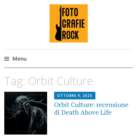
Fotografie ROCK
Menu
Skip
Tag:
Orbit Culture
to
content
OTTOBRE 9, 2025
Orbit Culture: recensione
di Death Above Life