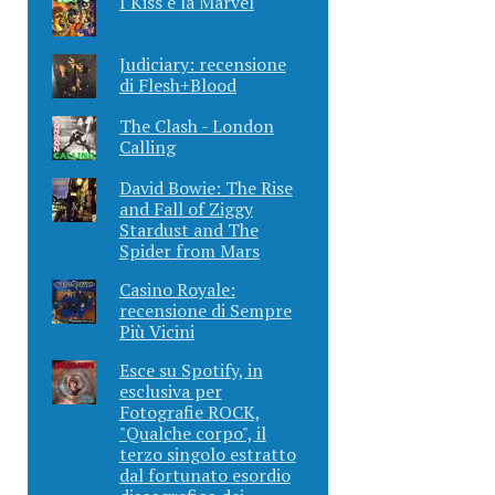
I Kiss e la Marvel
Judiciary: recensione
di Flesh+Blood
The Clash - London
Calling
David Bowie: The Rise
and Fall of Ziggy
Stardust and The
Spider from Mars
Casino Royale:
recensione di Sempre
Più Vicini
Esce su Spotify, in
esclusiva per
Fotografie ROCK,
"Qualche corpo", il
terzo singolo estratto
dal fortunato esordio