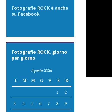
Fotografie ROCK è anche
su Facebook
Fotografie ROCK, giorno
per giorno
Agosto 2026
L
M
M
G
V
S
D
1
2
3
4
5
6
7
8
9