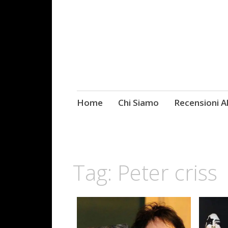
Skip
Home
Chi Siamo
Recensioni 
Fotografie ROCK
to
content
Tag:
Peter criss