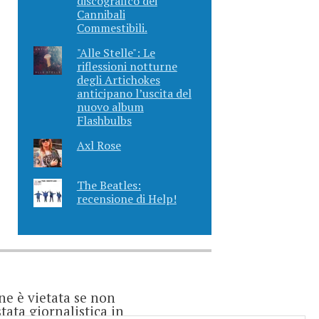
discografico dei
Cannibali
Commestibili.
"Alle Stelle": Le
riflessioni notturne
degli Artichokes
anticipano l’uscita del
nuovo album
Flashbulbs
Axl Rose
The Beatles:
recensione di Help!
ne è vietata se non
ata giornalistica in