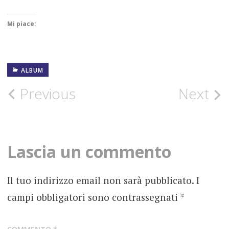
Mi piace:
ALBUM
22
MAGGIO
2020
Post
Previous
Next
CALIGULA'S
navigation
HORSE
DJENT
Lascia un commento
FOTOGRAFIE
ROCK
Il tuo indirizzo email non sarà pubblicato.
I
campi obbligatori sono contrassegnati
*
INSIDE
OUT
MUSIC