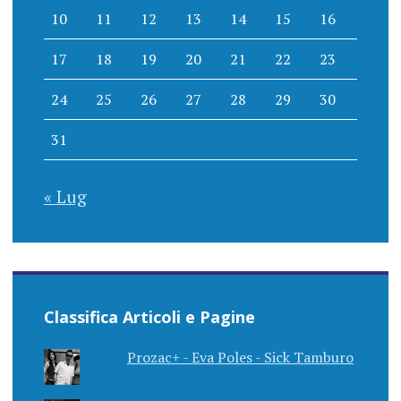
10
11
12
13
14
15
16
17
18
19
20
21
22
23
24
25
26
27
28
29
30
31
« Lug
Classifica Articoli e Pagine
Prozac+ - Eva Poles - Sick Tamburo