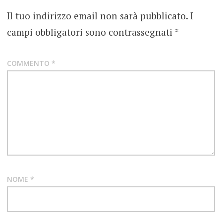
Il tuo indirizzo email non sarà pubblicato.
I
INIEZIONE
MECCANICA
campi obbligatori sono contrassegnati
*
CONTINUA
RECENSIONE
COMMENTO
*
SPEED
METAL
PUNK
THRASH
METAL
NOME
*