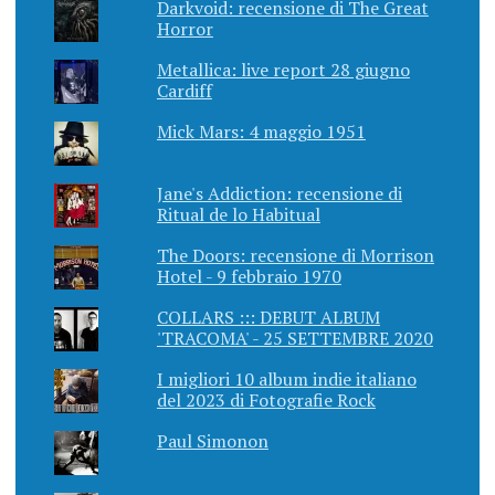
Darkvoid: recensione di The Great
Horror
Metallica: live report 28 giugno
Cardiff
Mick Mars: 4 maggio 1951
Jane's Addiction: recensione di
Ritual de lo Habitual
The Doors: recensione di Morrison
Hotel - 9 febbraio 1970
COLLARS ::: DEBUT ALBUM
'TRACOMA' - 25 SETTEMBRE 2020
I migliori 10 album indie italiano
del 2023 di Fotografie Rock
Paul Simonon