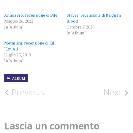
Annozero: recensione di Bile
Slayer: recensione di Reign In
Maggio 26, 2022
Blood
In "Album"
Ottobre 7, 2020
In "Album"
Metallica: recensione di Kill
‘Em All
Luglio 25, 2019
In "Album"
ALBUM
ALBUM
Post
Previous
Next
COLONNELLI
navigation
FOTOGRAFIE
ROCK
Lascia un commento
HARDCORE