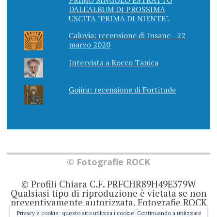
PRIMO SINGOLO ESTRATTO
DALL'ALBUM DI PROSSIMA
USCITA "PRIMA DI NIENTE".
Caluvia: recensione di Insane - 22
marzo 2020
Intervista a Rocco Tanica
Gojira: recensione di Fortitude
© Fotografie ROCK
© Profili Chiara C.F. PRFCHR89H49E379W
Qualsiasi tipo di riproduzione è vietata se non
preventivamente autorizzata. Fotografie ROCK
non rappresenta una testata giornalistica in
Privacy e cookie: questo sito utilizza i cookie. Continuando a utilizzare