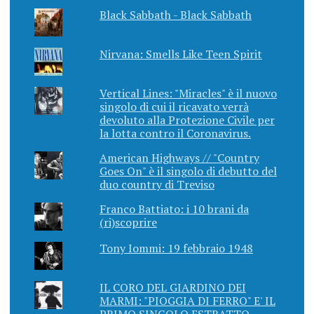
Black Sabbath - Black Sabbath
Nirvana: Smells Like Teen Spirit
Vertical Lines: "Miracles" è il nuovo
singolo di cui il ricavato verrà
devoluto alla Protezione Civile per
la lotta contro il Coronavirus.
American Highways // "Country
Goes On" è il singolo di debutto del
duo country di Treviso
Franco Battiato: i 10 brani da
(ri)scoprire
Tony Iommi: 19 febbraio 1948
IL CORO DEL GIARDINO DEI
MARMI: "PIOGGIA DI FERRO" E' IL