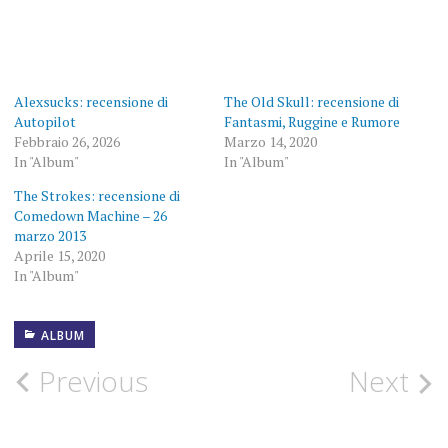
Alexsucks: recensione di
The Old Skull: recensione di
Autopilot
Fantasmi, Ruggine e Rumore
Febbraio 26, 2026
Marzo 14, 2020
In "Album"
In "Album"
The Strokes: recensione di
Comedown Machine – 26
marzo 2013
Aprile 15, 2020
In "Album"
ALBUM
ALBUM
Post
Previous
Next
FOTOGRAFIE
ROCK
navigation