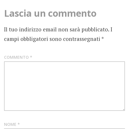
LORENZO
MARSILI
Lascia un commento
MACHINE
GUN
Il tuo indirizzo email non sarà pubblicato.
I
KELLY
campi obbligatori sono contrassegnati
*
POP
PUNK
COMMENTO
*
RECENSIONE
NOME
*