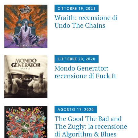
OTTOBRE 19, 2021
Wraith: recensione di
Undo The Chains
OTTOBRE 20, 2020
Mondo Generator:
recensione di Fuck It
AGOSTO 17, 2020
The Good The Bad and
The Zugly: la recensione
di Algorithm & Blues