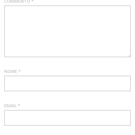
COMMENTO
*
NWOBHM
ON
THROUGH
THE
NIGHT
RECENSIONE
ALBUM
NOME
*
EMAIL
*