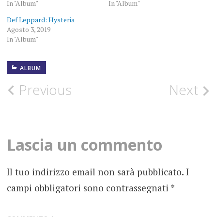
In "Album"
In "Album"
Def Leppard: Hysteria
Agosto 3, 2019
In "Album"
ALBUM
14
MARZO
1980
Post
Previous
Next
ACCADDEOGGI
navigation
DEBUT
ALBUM
Lascia un commento
DEF
LEPPARD
Il tuo indirizzo email non sarà pubblicato.
I
FOTOGRAFIE
campi obbligatori sono contrassegnati
*
ROCK
HARD
ROCK