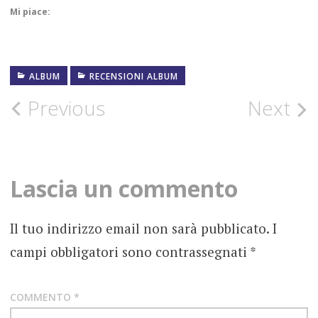
Mi piace:
ALBUM
RECENSIONI ALBUM
DESTRUCTION
Post
Previous
Next
FOTOGRAFIE
ROCK
navigation
RECENSIONE
POWER
Lascia un commento
METAL
SPEED
Il tuo indirizzo email non sarà pubblicato.
I
METAL
campi obbligatori sono contrassegnati
*
THRASH
METAL
COMMENTO
*