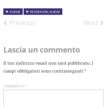
in
ALBUM
AMBIENT
RECENSIONI ALBUM
corso…
SPERIMENTALE
Post
Previous
Next
CHILL
OUT
navigation
ELETTRONICA
Lascia un commento
FOTOGRAFIE
ROCK
RECENSIONE
Il tuo indirizzo email non sarà pubblicato.
I
NEO-
campi obbligatori sono contrassegnati
*
PROGRESSIVE
PROG
METAL
COMMENTO
*
PROG
ROCK