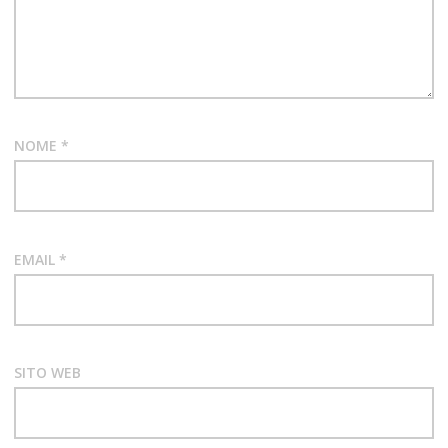
SONORIZZAZIONI
SPACE
AMBIENT
STEVEN
WILSON
NOME
*
THE
OVERVIEW
TRANCE-
AMBIENT
EMAIL
*
SITO WEB