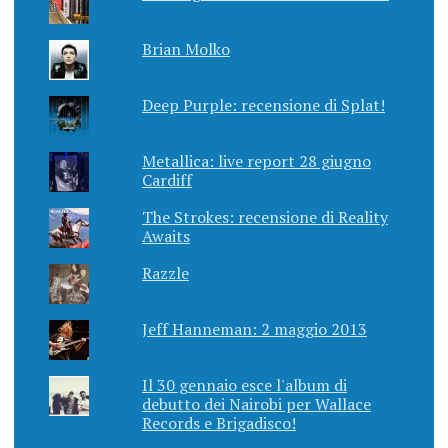
Brian Molko
Deep Purple: recensione di Splat!
Metallica: live report 28 giugno
Cardiff
The Strokes: recensione di Reality
Awaits
Razzle
Jeff Hanneman: 2 maggio 2013
Il 30 gennaio esce l'album di
debutto dei Nairobi per Wallace
Records e Brigadisco!