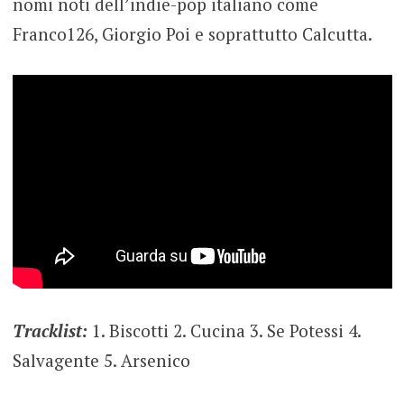
nomi noti dell’indie-pop italiano come
Franco126, Giorgio Poi e soprattutto Calcutta.
Tracklist:
1. Biscotti 2. Cucina 3. Se Potessi 4.
Salvagente 5. Arsenico