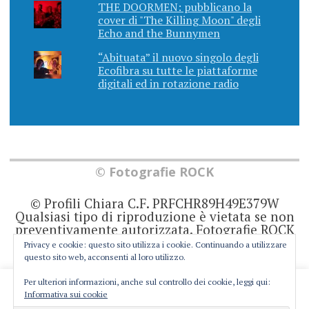
THE DOORMEN: pubblicano la
cover di "The Killing Moon" degli
Echo and the Bunnymen
“Abituata” il nuovo singolo degli
Ecofibra su tutte le piattaforme
digitali ed in rotazione radio
© Fotografie ROCK
© Profili Chiara C.F. PRFCHR89H49E379W
Qualsiasi tipo di riproduzione è vietata se non
preventivamente autorizzata. Fotografie ROCK
non rappresenta una testata giornalistica in
Privacy e cookie: questo sito utilizza i cookie. Continuando a utilizzare
quanto viene aggiornato senza alcuna
questo sito web, acconsenti al loro utilizzo.
periodicità. Non può pertanto considerarsi un
prodotto editoriale ai sensi della legge 62 del
Per ulteriori informazioni, anche sul controllo dei cookie, leggi qui:
This website uses cookies to improve your experience. We'll
7/3/2001. Ogni autore è direttamente
Informativa sui cookie
responsabile di ciò che scrive negli articoli e
assume you're ok with this, but you can opt-out if you wish.