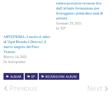
reinterpretati in versione live
dall’attuale formazione per
festeggiare i primi dieci anni di
attività
Gennaio 29, 2021
In "EP"
ANTEPRIMA: è uscito il video
di ‘Ogni Mondo è Diverso’, il
nuovo singolo dei Puro
Veneno
Marzo 14, 2022
In "Anteprima"
ALBUM
ALKA
EP
RECENSIONI ALBUM
RECORD
LABEL
Post
Previous
Next
CANTAUTORATO
navigation
ITALIANO
EP