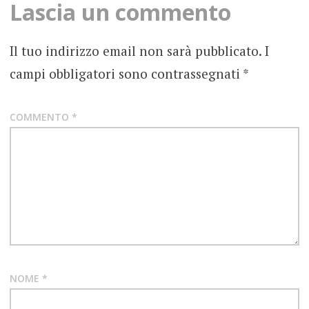
Lascia un commento
FOTOGRAFIE
ROCK
Il tuo indirizzo email non sarà pubblicato.
I
RECENSIONE
campi obbligatori sono contrassegnati
*
INDIE
ITALIANO
ITPOP
COMMENTO
*
JACK
BELLEZZA
RESISTO
DISTRIBUZIONE
VIOLET
NOME
*