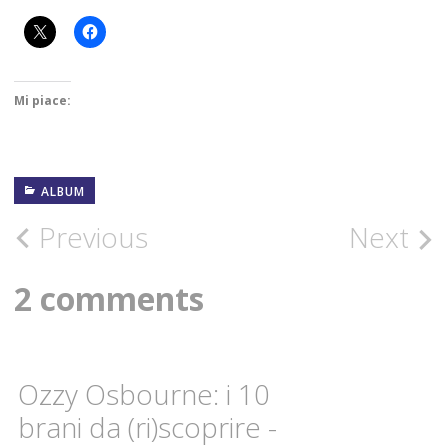
Mi piace:
ALBUM
21
FEBBRAIO
2020
Post
Previous
Next
ELTON
navigation
JOHN
2 comments
FOTOGRAFIE
ROCK
Ozzy Osbourne: i 10
HARD
ROCK
brani da (ri)scoprire -