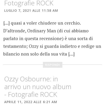
Fotografie ROCK
HEAVY
METAL
LUGLIO 7, 2021 ALLE 11:58 AM
ORDINARY
MAN
[…] quasi a voler chiudere un cerchio.
OZZY
OSBOURNE
D’altronde, Ordinary Man (di cui abbiamo
parlato in questa recensione) è una sorta di
RECENSIONE
ALBUM
testamento; Ozzy si guarda indietro e redige un
bilancio non solo della sua vita […]
SCOTT
TRAVIS
RISPONDI
SLASH
TOM
Ozzy Osbourne: in
MORELLO
arrivo un nuovo album
- Fotografie ROCK
APRILE 11, 2022 ALLE 6:21 AM