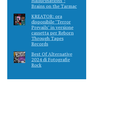
Hallucinations":
Brains on the Tarmac
KREATOR: ora
disponibile "Terror
Prevails" in versione
cassetta per Reborn
Through Tapes
Records
Best Of Alternative
2024 di Fotografie
Rock