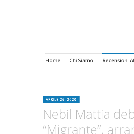
Skip
Home
Chi Siamo
Recensioni 
Fotografie ROCK
to
content
APRILE 26, 2020
Nebil Mattia deb
“Migrante”, arra