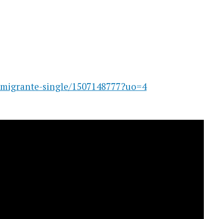
/migrante-single/1507148777?uo=4