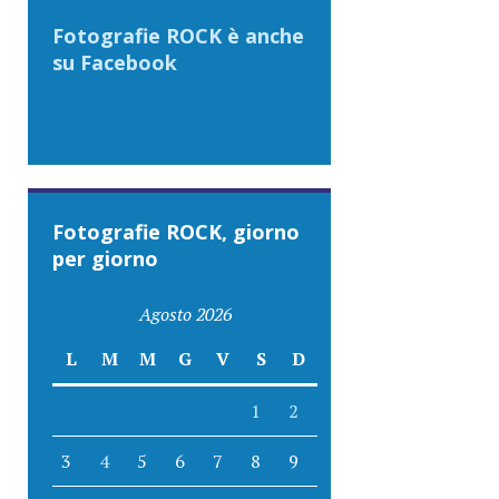
Fotografie ROCK è anche
su Facebook
Fotografie ROCK, giorno
per giorno
Agosto 2026
L
M
M
G
V
S
D
1
2
3
4
5
6
7
8
9