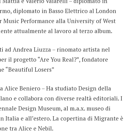
 Mattia e Valerio Vaiarelli – diplomato in
ermo, diplomato in Basso Elettrico al London
r Music Performance alla University of West
dente attualmente al lavoro al terzo album.
i ad Andrea Liuzza – rinomato artista nel
r il progetto “Are You Real?”, fondatore
ne “Beautiful Losers”
da Alice Beniero – Ha studiato Design della
ano e collabora con diverse realtà editoriali. I
riennale Design Museum, al m.a.x. museo di
in Italia e all’estero. La copertina di Migrante è
one tra Alice e Nebil.