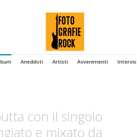
Album
Aneddoti
Artisti
Avvenimenti
Intervi
utta con il singolo
ngiato e mixato da