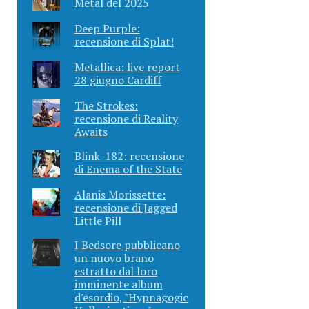
Metal del 2025
Deep Purple:
recensione di Splat!
Metallica: live report
28 giugno Cardiff
The Strokes:
recensione di Reality
Awaits
Blink-182: recensione
di Enema of the State
Alanis Morissette:
recensione di Jagged
Little Pill
I Bedsore pubblicano
un nuovo brano
estratto dal loro
imminente album
d'esordio, "Hypnagogic