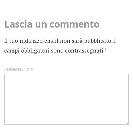
navigation
RECENSIONE
Lascia un commento
TERRIFIER
Il tuo indirizzo email non sarà pubblicato.
I
THRASH
METAL
campi obbligatori sono contrassegnati
*
COMMENTO
*