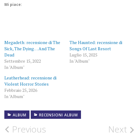
Mi piace:
Megadeth: recensione di The
The Haunted: recensione di
Sick, The Dying… And The
Songs Of Last Resort
Dead
Luglio 15, 2025
Settembre 15, 2022
In "Album"
In "Album"
Leatherhead: recensione di
Violent Horror Stories
Febbraio 25, 2026
In "Album"
ALBUM
RECENSIONI ALBUM
ALBUM
Post
Previous
Next
FOTOGRAFIE
ROCK