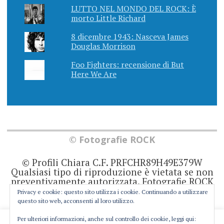
LUTTO NEL MONDO DEL ROCK: È
morto Little Richard
8 dicembre 1943: Nasceva James
Douglas Morrison
Foo Fighters: recensione di But
Here We Are
© Fotografie ROCK
© Profili Chiara C.F. PRFCHR89H49E379W
Qualsiasi tipo di riproduzione è vietata se non
preventivamente autorizzata. Fotografie ROCK
non rappresenta una testata giornalistica in
Privacy e cookie: questo sito utilizza i cookie. Continuando a utilizzare
quanto viene aggiornato senza alcuna
questo sito web, acconsenti al loro utilizzo.
periodicità. Non può pertanto considerarsi un
prodotto editoriale ai sensi della legge 62 del
Per ulteriori informazioni, anche sul controllo dei cookie, leggi qui:
This website uses cookies to improve your experience. We'll