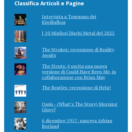
Classifica Articoli e Pagine
Intervista a Tommaso dei
KiwiBalboa
I 10 Migliori Dischi Metal del 2025
The Strokes: recensione di Reality
Awaits
The Struts: è uscita una nuova
versione di Could Have Been Me, in
collaborazione con Brian May
The Beatles: recensione di Help!
Oasis - (What’s The Story) Morning
Glory?
6 dicembre 1957: nasceva Adrian
Borland