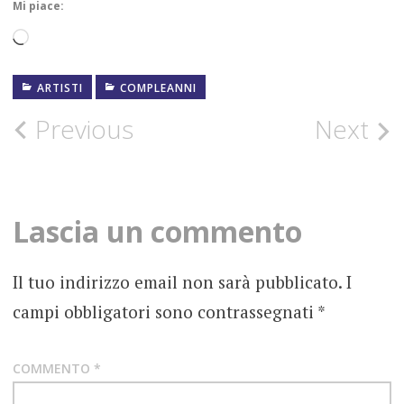
Mi piace:
Caricamento
in
ARTISTI
COMPLEANNI
corso…
COMPLEANNO
Post
Previous
Next
DOORS
navigation
FOTOGRAFIE
Lascia un commento
MANZAREK
ROCK
Il tuo indirizzo email non sarà pubblicato.
I
campi obbligatori sono contrassegnati
*
COMMENTO
*