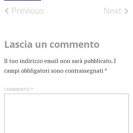
1980
Post
Previous
Next
IAN
CURTIS
navigation
JOY
DIVISION
Lascia un commento
MAGGIO
MORTE
Il tuo indirizzo email non sarà pubblicato.
I
campi obbligatori sono contrassegnati
*
NEW
ORDER
COMMENTO
*