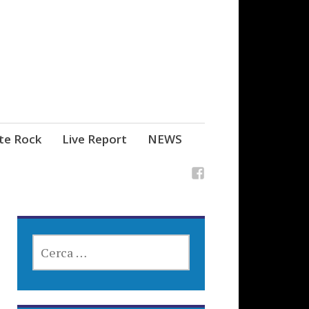
ste Rock
Live Report
NEWS
RICERCA
PER: