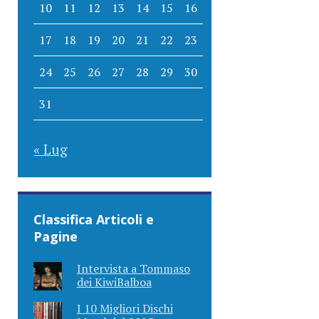
10
11
12
13
14
15
16
17
18
19
20
21
22
23
24
25
26
27
28
29
30
31
« Lug
Classifica Articoli e
Pagine
Intervista a Tommaso
dei KiwiBalboa
I 10 Migliori Dischi