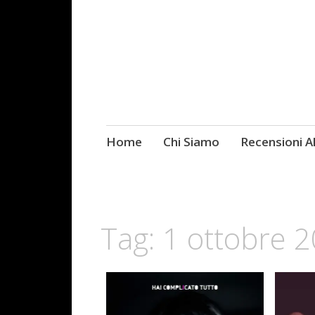
Skip
Home
Chi Siamo
Recensioni 
Fotografie ROCK
to
content
Tag:
1 ottobre 