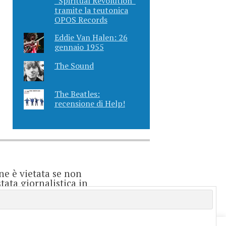
“Spiritual Revolution”
tramite la teutonica
OPOS Records
Eddie Van Halen: 26
gennaio 1955
The Sound
The Beatles:
recensione di Help!
ne è vietata se non
ata giornalistica in
o considerarsi un
e è direttamente
enti.