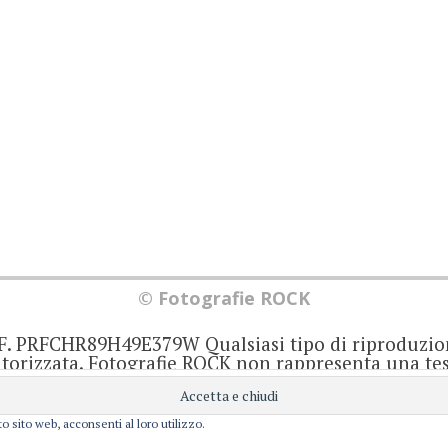
© Fotografie ROCK
.F. PRFCHR89H49E379W Qualsiasi tipo di riproduzio
orizzata. Fotografie ROCK non rappresenta una test
iornato senza alcuna periodicità. Non può pertant
iale ai sensi della legge 62 del 7/3/2001. Ogni autor
onsabile di ciò che scrive negli articoli e nei comm
o sito web, acconsenti al loro utilizzo.
Privacy e Cookie