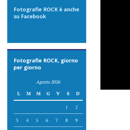
Fotografie ROCK è anche
su Facebook
Fotografie ROCK, giorno
per giorno
Agosto 2026
L
M
M
G
V
S
D
1
2
3
4
5
6
7
8
9