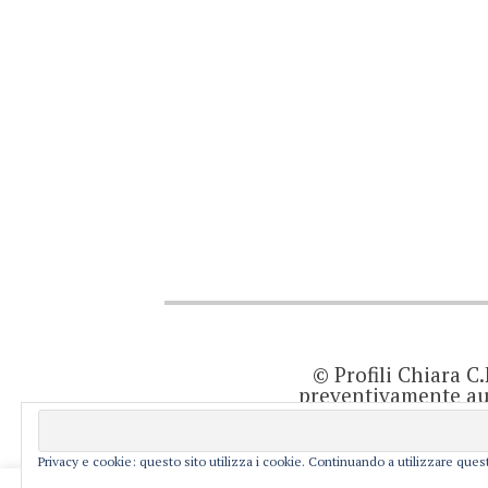
© Profili Chiara C
preventivamente aut
quanto viene agg
prodotto editor
resp
Privacy e cookie: questo sito utilizza i cookie. Continuando a utilizzare quest