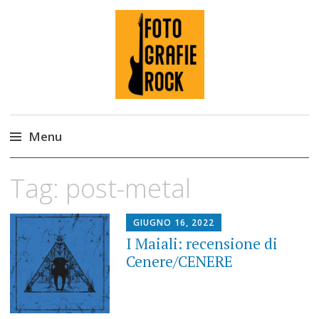
Fotografie ROCK
Menu
Skip
Tag:
post-metal
to
content
GIUGNO 16, 2022
I Maiali: recensione di
Cenere/CENERE