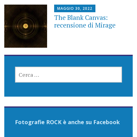
MAGGIO 30, 2022
The Blank Canvas:
recensione di Mirage
RICERCA
PER:
Fotografie ROCK è anche su Facebook