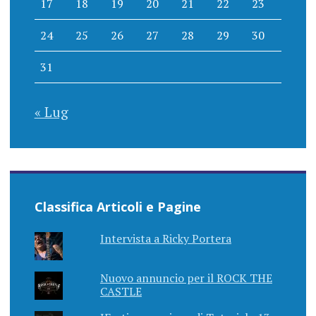
17
18
19
20
21
22
23
24
25
26
27
28
29
30
31
« Lug
Classifica Articoli e Pagine
Intervista a Ricky Portera
Nuovo annuncio per il ROCK THE
CASTLE