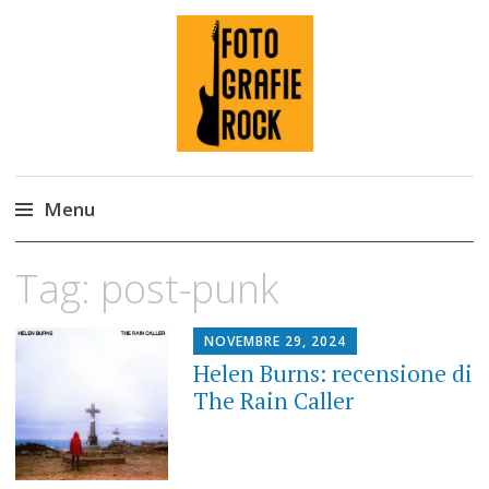
Fotografie ROCK
Menu
Skip
Tag:
post-punk
to
content
NOVEMBRE 29, 2024
Helen Burns: recensione di
The Rain Caller