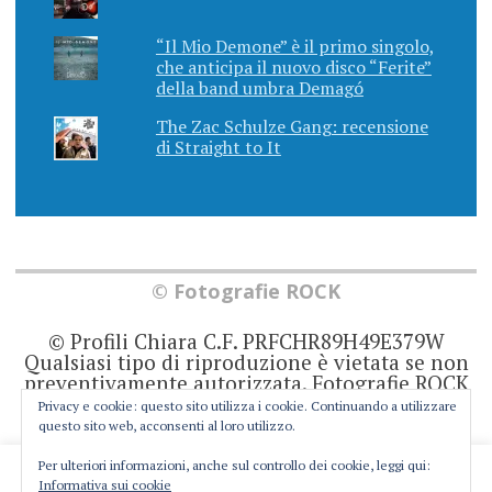
“Il Mio Demone” è il primo singolo,
che anticipa il nuovo disco “Ferite”
della band umbra Demagó
The Zac Schulze Gang: recensione
di Straight to It
© Fotografie ROCK
© Profili Chiara C.F. PRFCHR89H49E379W
Qualsiasi tipo di riproduzione è vietata se non
preventivamente autorizzata. Fotografie ROCK
non rappresenta una testata giornalistica in
Privacy e cookie: questo sito utilizza i cookie. Continuando a utilizzare
quanto viene aggiornato senza alcuna
questo sito web, acconsenti al loro utilizzo.
periodicità. Non può pertanto considerarsi un
prodotto editoriale ai sensi della legge 62 del
Per ulteriori informazioni, anche sul controllo dei cookie, leggi qui:
This website uses cookies to improve your experience. We'll
7/3/2001. Ogni autore è direttamente
Informativa sui cookie