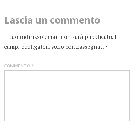
navigation
BEAT
ON
Lascia un commento
ROTTEN
WOODS
Il tuo indirizzo email non sarà pubblicato.
I
BLUES
campi obbligatori sono contrassegnati
*
COUNTRY
FOLK
COMMENTO
*
FOTOGRAFIE
ROCK
GRUNGE
INDUSTRIAL
MOLD
RECORDS