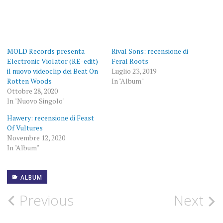
MOLD Records presenta
Rival Sons: recensione di
Electronic Violator (RE-edit)
Feral Roots
il nuovo videoclip dei Beat On
Luglio 23, 2019
Rotten Woods
In "Album"
Ottobre 28, 2020
In "Nuovo Singolo"
Hawery: recensione di Feast
Of Vultures
Novembre 12, 2020
In "Album"
ALBUM
4
FEBBRAIO
2020
Post
Previous
Next
ANDREA
MACAO