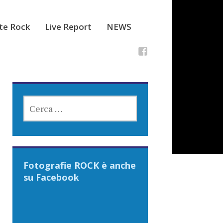
ste Rock
Live Report
NEWS
RICERCA
PER:
Fotografie ROCK è anche
su Facebook