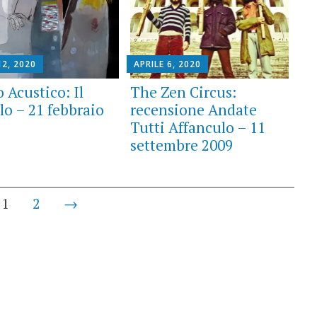
12, 2020
APRILE 6, 2020
 Acustico: Il
The Zen Circus:
lo – 21 febbraio
recensione Andate
Tutti Affanculo – 11
settembre 2009
1
2
→