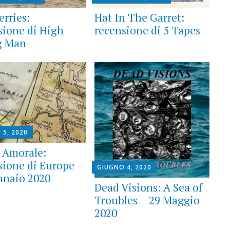
erries:
Hat In The Garret:
sione di High
recensione di 5 Tapes
g Man
 5, 2020
 Amorale:
sione di Europe –
GIUGNO 4, 2020
nnaio 2020
Dead Visions: A Sea of
Troubles – 29 Maggio
2020