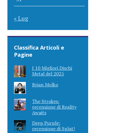
« Lug
Classifica Articoli e
Pagine
I 10 Migliori Dischi
Metal del 2025
Brian Molko
The Strokes:
recensione di Reality
Awaits
Deep Purple:
recensione di Splat!