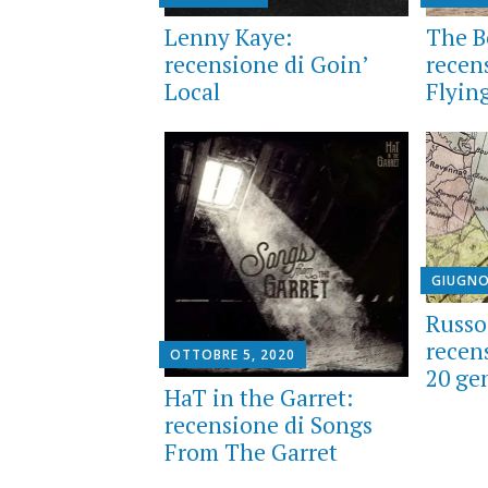
Lenny Kaye:
The B
recensione di Goin’
recen
Local
Flyin
GIUGNO
Russo
recen
OTTOBRE 5, 2020
20 ge
HaT in the Garret:
recensione di Songs
From The Garret