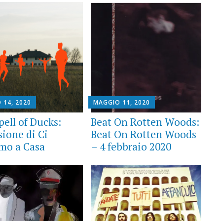
 14, 2020
MAGGIO 11, 2020
pell of Ducks:
Beat On Rotten Woods:
sione di Ci
Beat On Rotten Woods
mo a Casa
– 4 febbraio 2020