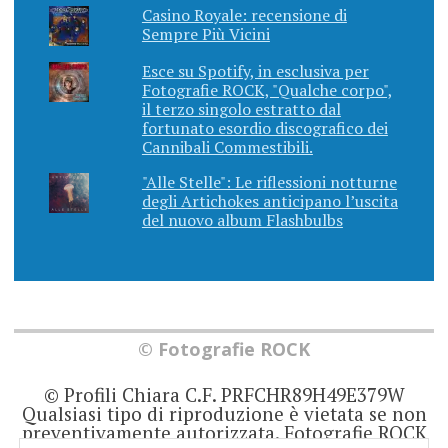
Casino Royale: recensione di
Sempre Più Vicini
Esce su Spotify, in esclusiva per
Fotografie ROCK, "Qualche corpo",
il terzo singolo estratto dal
fortunato esordio discografico dei
Cannibali Commestibili.
"Alle Stelle": Le riflessioni notturne
degli Artichokes anticipano l’uscita
del nuovo album Flashbulbs
© Fotografie ROCK
© Profili Chiara C.F. PRFCHR89H49E379W
Qualsiasi tipo di riproduzione è vietata se non
preventivamente autorizzata. Fotografie ROCK