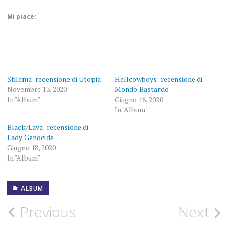
Mi piace:
Stilema: recensione di Utopia
Hellcowboys: recensione di
Novembre 13, 2020
Mondo Bastardo
In "Album"
Giugno 16, 2020
In "Album"
Black/Lava: recensione di
Lady Genocide
Giugno 18, 2020
In "Album"
ALBUM
ALBUM
Post
Previous
Next
BLOODSHED
WALHALLA