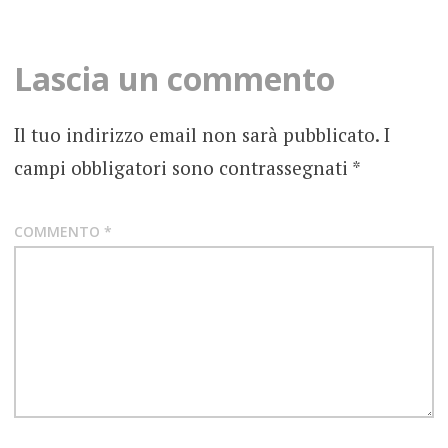
navigation
EPIC
METAL
Lascia un commento
FOLK
METAL
Il tuo indirizzo email non sarà pubblicato.
I
campi obbligatori sono contrassegnati
*
FOTOGRAFIE
ROCK
HELLBONES
COMMENTO
*
RECORDS
RECENSIONE
SECOND
CHAPTER
VIKING
METAL