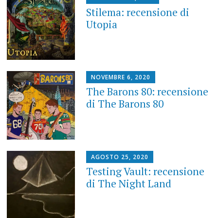
Stilema: recensione di
Utopia
NOVEMBRE 6, 2020
The Barons 80: recensione
di The Barons 80
AGOSTO 25, 2020
Testing Vault: recensione
di The Night Land