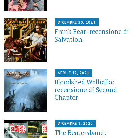
DICEMBRE 30, 2021
Frank Fear: recensione di
Salvation
APRILE 12, 2021
Bloodshed Walhalla:
recensione di Second
Chapter
DICEMBRE 8, 2020
The Beatersband: