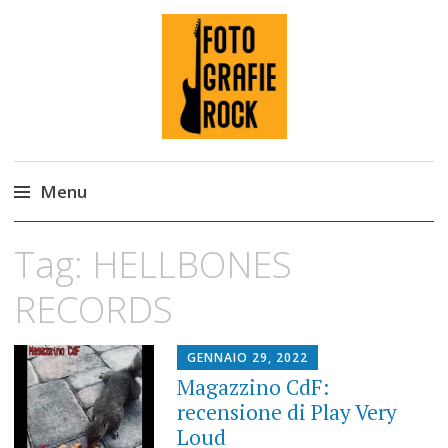
Fotografie ROCK
Menu
Skip
Tag:
HELLBONES
to
content
RECORDS
GENNAIO 29, 2022
Magazzino CdF:
recensione di Play Very
Loud