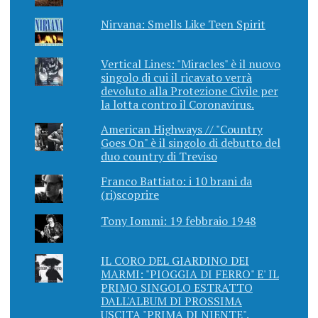
Nirvana: Smells Like Teen Spirit
Vertical Lines: "Miracles" è il nuovo
singolo di cui il ricavato verrà
devoluto alla Protezione Civile per
la lotta contro il Coronavirus.
American Highways // "Country
Goes On" è il singolo di debutto del
duo country di Treviso
Franco Battiato: i 10 brani da
(ri)scoprire
Tony Iommi: 19 febbraio 1948
IL CORO DEL GIARDINO DEI
MARMI: "PIOGGIA DI FERRO" E' IL
PRIMO SINGOLO ESTRATTO
DALL'ALBUM DI PROSSIMA
USCITA "PRIMA DI NIENTE".