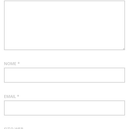
BEATERSBAND
VOL.DUE
VOL.UNO
NOME
*
EMAIL
*
SITO WEB