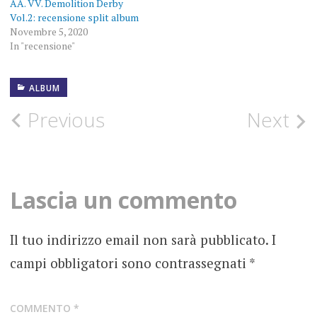
AA. VV. Demolition Derby
Vol.2: recensione split album
Novembre 5, 2020
In "recensione"
ALBUM
ALBERTO
MACCAGNO
Post
Previous
Next
ALBUM
navigation
COVER
ALBUM
Lascia un commento
FOTOGRAFIE
ROCK
Il tuo indirizzo email non sarà pubblicato.
I
HELLBONES
campi obbligatori sono contrassegnati
*
RECORDS
RECENSIONE
COMMENTO
*
THE