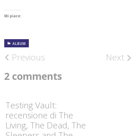
Mi piace:
ALBUM
30
GIUGNO
2020
Post
Previous
Next
AMBIENT
navigation
2 comments
FOTOGRAFIE
ROCK
HELLBONES
Testing Vault:
RECORDS
recensione di The
INDUSTRIAL
SPERIMENTALE
Living, The Dead, The
MUSICA
CONCRETA
Sleepers and The