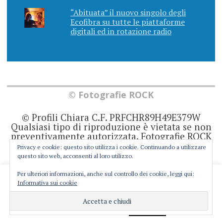
“Abituata” il nuovo singolo degli
Ecofibra su tutte le piattaforme
digitali ed in rotazione radio
© Fotografie ROCK
© Profili Chiara C.F. PRFCHR89H49E379W
Qualsiasi tipo di riproduzione è vietata se non
preventivamente autorizzata. Fotografie ROCK
non rappresenta una testata giornalistica in
Privacy e cookie: questo sito utilizza i cookie. Continuando a utilizzare
quanto viene aggiornato senza alcuna
questo sito web, acconsenti al loro utilizzo.
periodicità. Non può pertanto considerarsi un
prodotto editoriale ai sensi della legge 62 del
Per ulteriori informazioni, anche sul controllo dei cookie, leggi qui:
This website uses cookies to improve your experience. We'll
7/3/2001. Ogni autore è direttamente
Informativa sui cookie
responsabile di ciò che scrive negli articoli e
assume you're ok with this, but you can opt-out if you wish.
nei commenti.
Cookie settings
ACCEPT
Privacy e Cookie