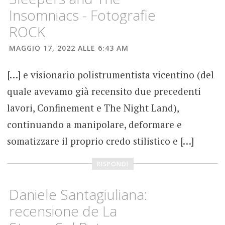
Insomniacs - Fotografie
RECENSIONE
ALBUM
ROCK
TESTING
MAGGIO 17, 2022 ALLE 6:43 AM
VAULT
THE
[…] e visionario polistrumentista vicentino (del
NIGHT
LAND
quale avevamo già recensito due precedenti
lavori, Confinement e The Night Land),
continuando a manipolare, deformare e
somatizzare il proprio credo stilistico e […]
RISPONDI
Daniele Santagiuliana:
recensione de La